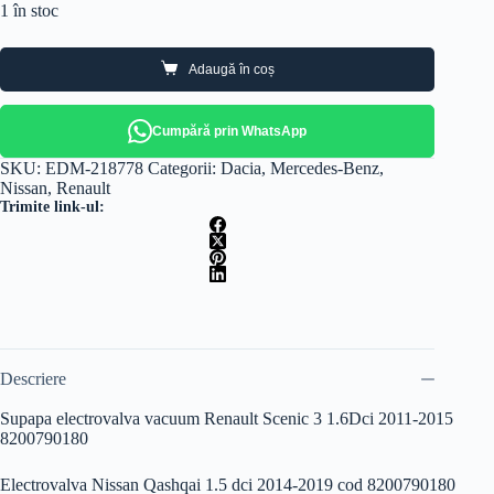
1 în stoc
Adaugă în coș
Cumpără prin WhatsApp
SKU:
EDM-218778
Categorii:
Dacia
,
Mercedes-Benz
,
Nissan
,
Renault
Trimite link-ul:
Descriere
Supapa electrovalva vacuum Renault Scenic 3 1.6Dci 2011-2015
8200790180
Electrovalva Nissan Qashqai 1.5 dci 2014-2019 cod 8200790180