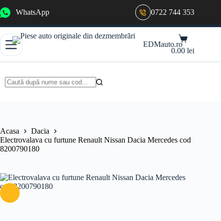
Sari
WhatsApp
0722 744 353
la
conținut
Coș
EDMauto.ro
de
0.00
lei
cumpărături
Niciun
rezultat
Acasa
Dacia
Electrovalava cu furtune Renault Nissan Dacia Mercedes cod
8200790180