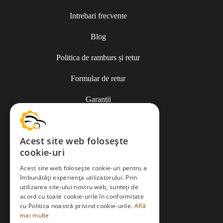
Intrebari frecvente
Blog
Politica de ramburs și retur
Formular de retur
Garanții
ANPC
Acest site web folosește
cookie-uri
Termeni și condiții
Acest site web folosește cookie-uri pentru a
îmbunătăți experiența utilizatorului. Prin
utilizarea site-ului nostru web, sunteți de
Politica de Cookies
acord cu toate cookie-urile în conformitate
cu Politica noastră privind cookie-urile.
Află
Politica de confidențialitate
mai multe