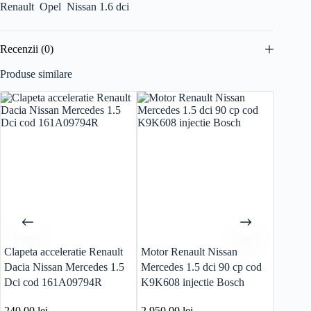
Renault Opel Nissan 1.6 dci
Recenzii (0)
Produse similare
Clapeta acceleratie Renault
Motor Renault Nissan
Rampa i
Dacia Nissan Mercedes 1.5
Mercedes 1.5 dci 90 cp cod
regulat
Dci cod 161A09794R
K9K608 injectie Bosch
k9k872
Nissan
240.00
lei
2,950.00
lei
360.0