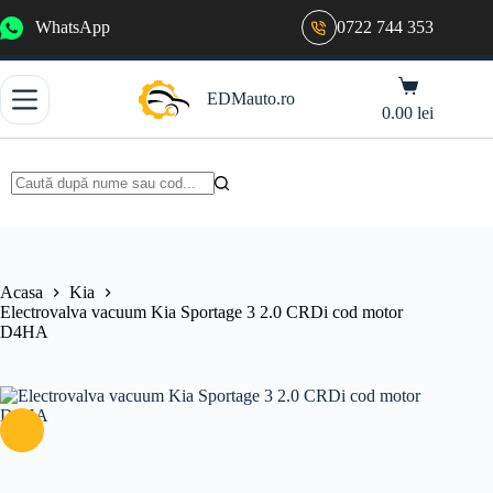
Sari
WhatsApp
0722 744 353
la
conținut
Coș
EDMauto.ro
de
0.00
lei
cumpărături
Niciun
rezultat
Acasa
Kia
Electrovalva vacuum Kia Sportage 3 2.0 CRDi cod motor
D4HA