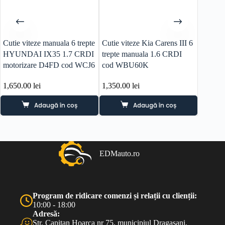
Cutie viteze manuala 6 trepte
Cutie viteze Kia Carens III 6
Senzor 
HYUNDAI IX35 1.7 CRDI
trepte manuala 1.6 CRDI
Kia Hy
motorizare D4FD cod WCJ6
cod WBU60K
2a800
1,650.00
lei
1,350.00
lei
80.00
l
Adaugă în coș
Adaugă în coș
EDMauto.ro
Program de ridicare comenzi și relații cu clienții:
10:00 - 18:00
Adresă:
Str. Capitan Hoarca nr 75, municipiul Dragasani,