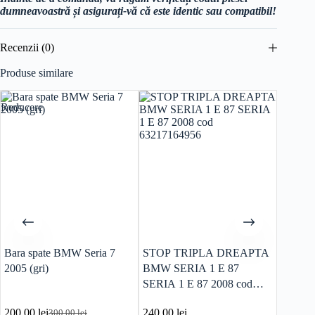
dumneavoastră și asigurați-vă că este identic sau compatibil!
Recenzii (0)
Produse similare
Reducere
Bara spate BMW Seria 7
STOP TRIPLA DREAPTA
Vas Ex
2005 (gri)
BMW SERIA 1 E 87
118 2.0 diesel cod:
SERIA 1 E 87 2008 cod
1713zb
63217164956
200.00
lei
240.00
lei
200.0
300.00
lei