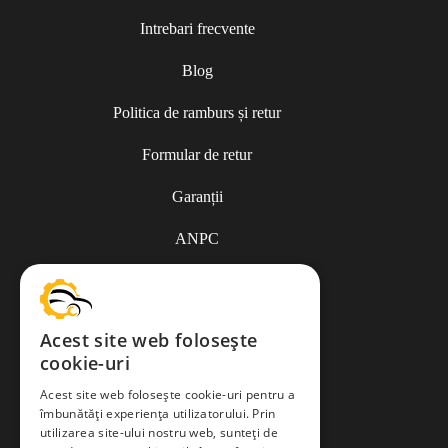
Intrebari frecvente
Blog
Politica de ramburs și retur
Formular de retur
Garanții
ANPC
Termeni și condiții
Acest site web folosește
cookie-uri
Politica de Cookies
Acest site web folosește cookie-uri pentru a
îmbunătăți experiența utilizatorului. Prin
Politica de confidențialitate
utilizarea site-ului nostru web, sunteți de