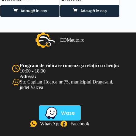
Prețul
Prețul
inițial
curent
Adaugă în coș
Adaugă în coș
a
este:
fost:
200.00 lei.
300.00 lei.
EDMauto.ro
Program de ridicare comenzi și relații cu clienții:
10:00 - 18:00
Adresă:
Str. Capitan Hoarca nr 75, municipiul Dragasani,
judet Valcea
Waze
WhatsApp
Facebook