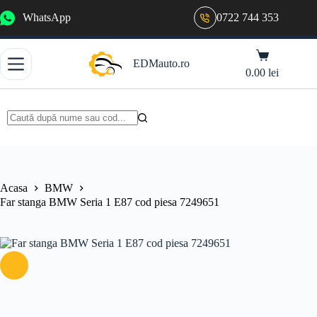
Sari
WhatsApp
0722 744 353
la
conținut
Coș
EDMauto.ro
de
0.00
lei
cumpărături
Niciun
rezultat
Acasa
BMW
Far stanga BMW Seria 1 E87 cod piesa 7249651