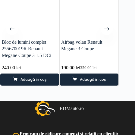
Bloc de lumini complet
Airbag volan Renault
Altern
255670019R Renault
Megane 3 Coupe
820029
Megane Coupe 3 1.5 DCi
Megane
240.00
lei
190.00
lei
170.0
350.00
lei
Prețul
Prețul
inițial
curent
Adaugă în coș
Adaugă în coș
a
este:
fost:
190.00 lei.
350.00 lei.
EDMauto.ro
Program de ridicare comenzi și relații cu clienții: