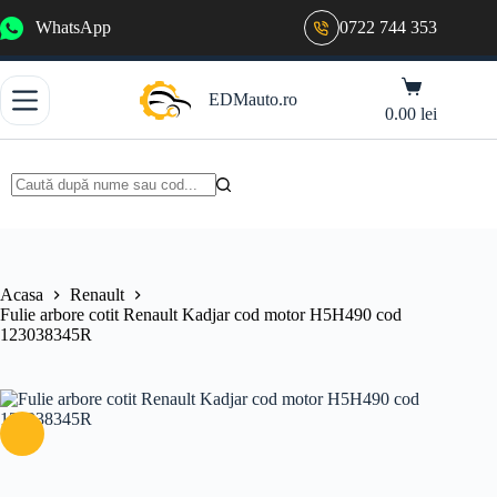
Sari
WhatsApp
0722 744 353
la
conținut
Coș
EDMauto.ro
de
0.00
lei
cumpărături
Niciun
rezultat
Acasa
Renault
Fulie arbore cotit Renault Kadjar cod motor H5H490 cod
123038345R