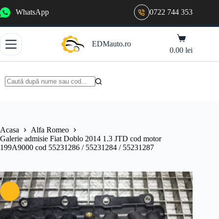
Sari
WhatsApp
0722 744 353
la
conținut
Coș
EDMauto.ro
de
0.00
lei
cumpărături
Niciun
rezultat
Acasa
Alfa Romeo
Galerie admisie Fiat Doblo 2014 1.3 JTD cod motor
199A9000 cod 55231286 / 55231284 / 55231287