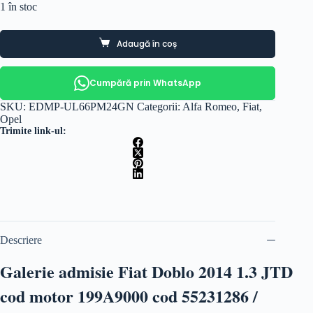
1 în stoc
Adaugă în coș
Cumpără prin WhatsApp
SKU:
EDMP-UL66PM24GN
Categorii:
Alfa Romeo
,
Fiat
,
Opel
Trimite link-ul:
Descriere
Galerie admisie Fiat Doblo 2014 1.3 JTD
cod motor 199A9000 cod 55231286 /