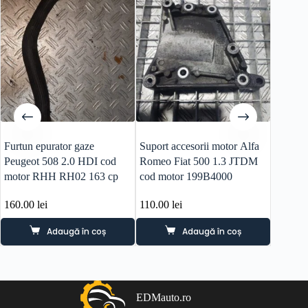
Furtun epurator gaze
Suport accesorii motor Alfa
Rampa r
Peugeot 508 2.0 HDI cod
Romeo Fiat 500 1.3 JTDM
Romeo 
motor RHH RH02 163 cp
cod motor 199B4000
cod mo
160.00
lei
110.00
lei
180.0
Adaugă în coș
Adaugă în coș
EDMauto.ro