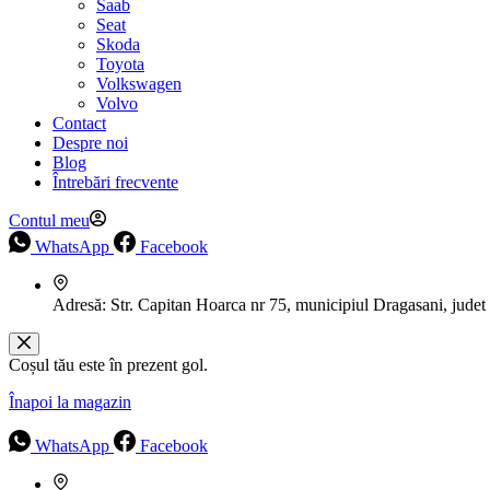
Saab
Seat
Skoda
Toyota
Volkswagen
Volvo
Contact
Despre noi
Blog
Întrebări frecvente
Contul meu
WhatsApp
Facebook
Adresă:
Str. Capitan Hoarca nr 75, municipiul Dragasani, judet
Coșul tău este în prezent gol.
Înapoi la magazin
WhatsApp
Facebook