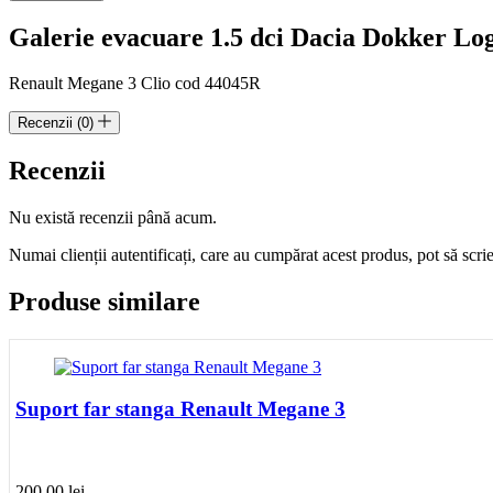
Renault
Galerie evacuare 1.5 dci Dacia Dokker Lo
cod
44045R
Renault Megane 3 Clio cod 44045R
Recenzii (0)
Recenzii
Nu există recenzii până acum.
Numai clienții autentificați, care au cumpărat acest produs, pot să scri
Produse similare
Suport far stanga Renault Megane 3
200.00
lei