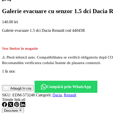
Galerie evacuare cu senzor 1.5 dci Dacia 
140.00
lei
Galerie evacuare 1.5 dci Dacia Renault cod 44045R
Stoc limitat în magazin
⚠️ Piesă tehnică auto. Compatibilitatea se verifică obligatoriu după C
Recomandăm verificarea codului înainte de plasarea comenzii.
1 în stoc
Cantitate
Galerie
Cumpără prin WhatsApp
evacuare
Adaugă în coș
cu
SKU:
EDM-573248
Categorii:
Dacia
,
Renault
senzor
Trimite link-ul:
1.5
dci
Descriere
Dacia