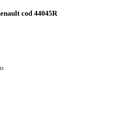
Renault cod 44045R
OD.