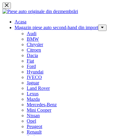
Sari
la
conținut
Acasa
Magazin piese auto second-hand din import
Audi
BMW
Chrysler
Citroen
Dacia
Fiat
Ford
Hyundai
IVECO
Jaguar
Land Rover
Lexus
Mazda
Mercedes-Benz
Mini Cooper
Nissan
Opel
Peugeot
Renault