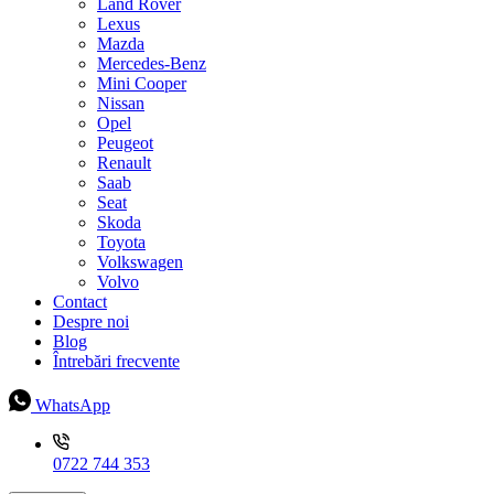
Land Rover
Lexus
Mazda
Mercedes-Benz
Mini Cooper
Nissan
Opel
Peugeot
Renault
Saab
Seat
Skoda
Toyota
Volkswagen
Volvo
Contact
Despre noi
Blog
Întrebări frecvente
WhatsApp
0722 744 353