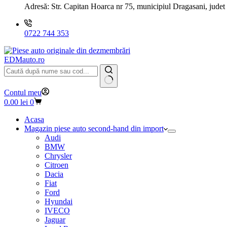
Adresă:
Str. Capitan Hoarca nr 75, municipiul Dragasani, judet
0722 744 353
EDMauto.ro
Niciun
Contul meu
rezultat
Coș
0.00
lei
0
de
cumpărături
Acasa
Magazin piese auto second-hand din import
Audi
BMW
Chrysler
Citroen
Dacia
Fiat
Ford
Hyundai
IVECO
Jaguar