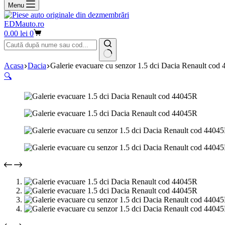
Menu
EDMauto.ro
Coș
0.00
lei
0
de
cumpărături
Niciun
Acasa
Dacia
Galerie evacuare cu senzor 1.5 dci Dacia Renault cod
rezultat
🔍