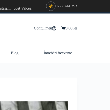
0722 744 353
agasani, judet Valcea
Contul meu
0.00
lei
Coș
de
cumpărături
Blog
Întrebări frecvente