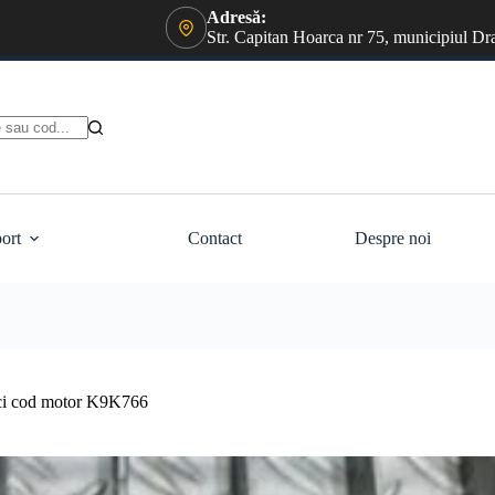
Adresă:
Str. Capitan Hoarca nr 75, municipiul Dr
ort
Contact
Despre noi
dci cod motor K9K766