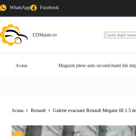
Sari
WhatsApp
Facebook
la
conținut
EDMauto.ro
Niciun
rezultat
Acasa
Magazin piese auto second-hand din imp
Acasa
Renault
Galerie evacuare Renault Megane III 1.5 