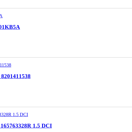
7101KB5A
d 8201411538
d 165763328R 1.5 DCI