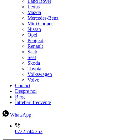
Land Rover
Lexus
Mazda
Mercedes-Benz
Mini Cooper
Nissan
Opel
Peugeot
Renault
Saab
Seat
Skoda
Toyota
Volkswagen
Volvo
Contact
Despre noi
Blog
Întrebări frecvente
WhatsApp
0722 744 353