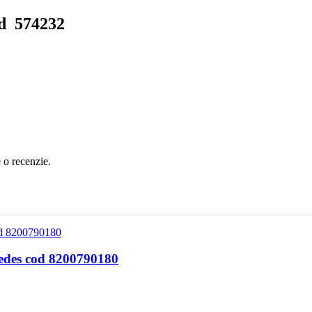
od 574232
e o recenzie.
cedes cod 8200790180