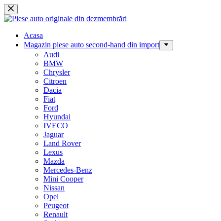
Sari
la
conținut
Acasa
Magazin piese auto second-hand din import
Audi
BMW
Chrysler
Citroen
Dacia
Fiat
Ford
Hyundai
IVECO
Jaguar
Land Rover
Lexus
Mazda
Mercedes-Benz
Mini Cooper
Nissan
Opel
Peugeot
Renault