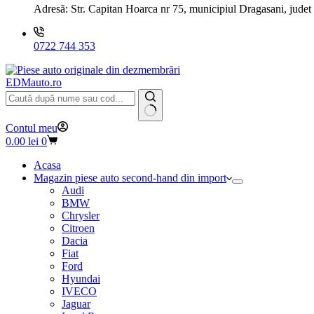
Adresă:
Str. Capitan Hoarca nr 75, municipiul Dragasani, judet
0722 744 353
EDMauto.ro
Niciun
Contul meu
rezultat
Coș
0.00
lei
0
de
cumpărături
Acasa
Magazin piese auto second-hand din import
Audi
BMW
Chrysler
Citroen
Dacia
Fiat
Ford
Hyundai
IVECO
Jaguar