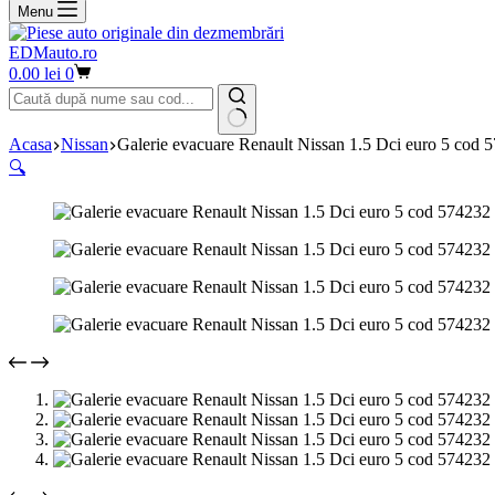
Menu
EDMauto.ro
Coș
0.00
lei
0
de
cumpărături
Niciun
Acasa
Nissan
Galerie evacuare Renault Nissan 1.5 Dci euro 5 cod 
rezultat
🔍