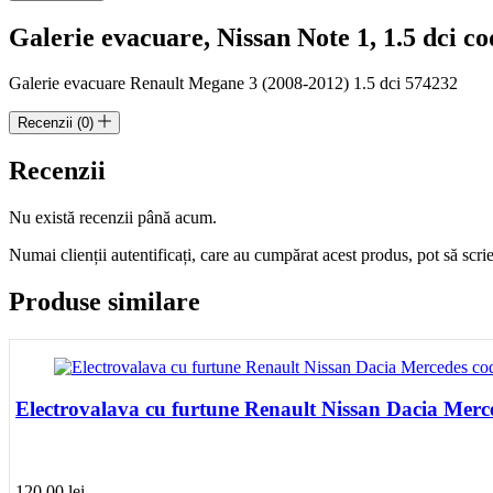
5
Galerie evacuare, Nissan Note 1, 1.5 dci c
cod
574232
Galerie evacuare Renault Megane 3 (2008-2012) 1.5 dci 574232
Recenzii (0)
Recenzii
Nu există recenzii până acum.
Numai clienții autentificați, care au cumpărat acest produs, pot să scri
Produse similare
Electrovalava cu furtune Renault Nissan Dacia Mer
120.00
lei