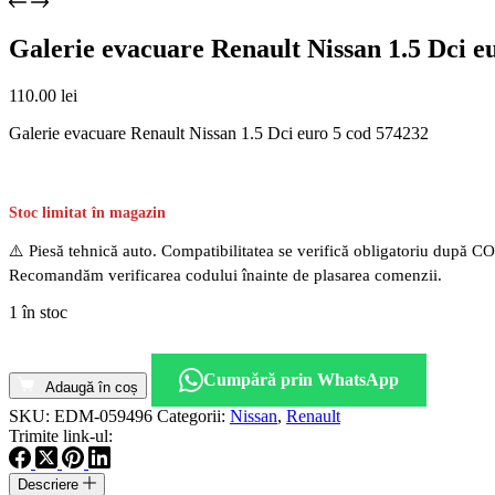
Galerie evacuare Renault Nissan 1.5 Dci e
110.00
lei
Galerie evacuare Renault Nissan 1.5 Dci euro 5 cod 574232
Stoc limitat în magazin
⚠️ Piesă tehnică auto. Compatibilitatea se verifică obligatoriu după C
Recomandăm verificarea codului înainte de plasarea comenzii.
1 în stoc
Cantitate
Galerie
Cumpără prin WhatsApp
evacuare
Adaugă în coș
Renault
SKU:
EDM-059496
Categorii:
Nissan
,
Renault
Nissan
Trimite link-ul:
1.5
Dci
Descriere
euro