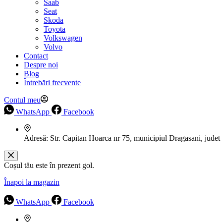
Saab
Seat
Skoda
Toyota
Volkswagen
Volvo
Contact
Despre noi
Blog
Întrebări frecvente
Contul meu
WhatsApp
Facebook
Adresă:
Str. Capitan Hoarca nr 75, municipiul Dragasani, judet
Coșul tău este în prezent gol.
Înapoi la magazin
WhatsApp
Facebook