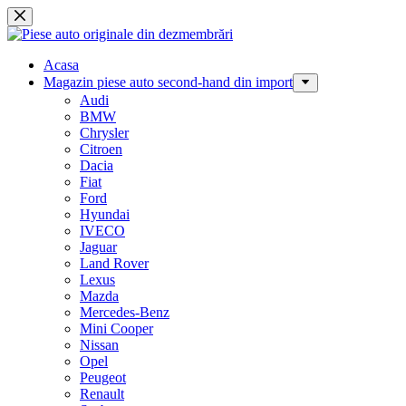
Sari
la
conținut
Acasa
Magazin piese auto second-hand din import
Audi
BMW
Chrysler
Citroen
Dacia
Fiat
Ford
Hyundai
IVECO
Jaguar
Land Rover
Lexus
Mazda
Mercedes-Benz
Mini Cooper
Nissan
Opel
Peugeot
Renault