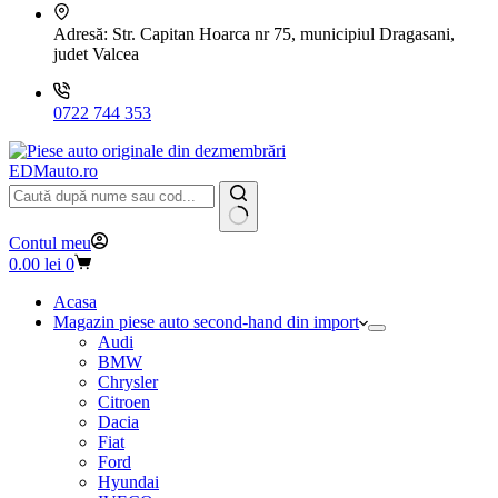
Adresă:
Str. Capitan Hoarca nr 75, municipiul Dragasani,
judet Valcea
0722 744 353
EDMauto.ro
Niciun
Contul meu
rezultat
Coș
0.00
lei
0
de
cumpărături
Acasa
Magazin piese auto second-hand din import
Audi
BMW
Chrysler
Citroen
Dacia
Fiat
Ford
Hyundai