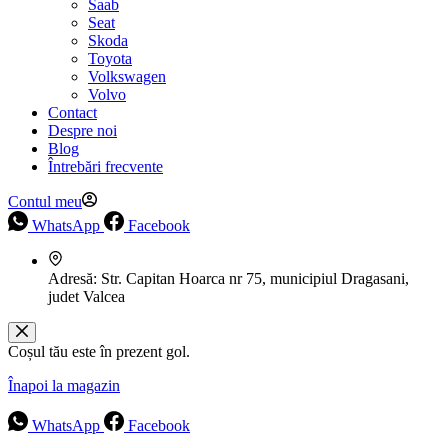
Saab
Seat
Skoda
Toyota
Volkswagen
Volvo
Contact
Despre noi
Blog
Întrebări frecvente
Contul meu
WhatsApp
Facebook
Adresă:
Str. Capitan Hoarca nr 75, municipiul Dragasani,
judet Valcea
Coșul tău este în prezent gol.
Înapoi la magazin
WhatsApp
Facebook