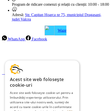
Program de ridicare comenzi și relații cu clienții:
10:00 - 18:00
Adresă:
Str. Capitan Hoarca nr 75, municipiul Dragasani,
judet Valcea
Waze
WhatsApp
Facebook
Intrebari frecvente
Blog
Politica de ramburs și retur
Formular de retur
Acest site web folosește
Garanții
cookie-uri
ANPC
Acest site web folosește cookie-uri pentru a
îmbunătăți experiența utilizatorului. Prin
Termeni și condiții
utilizarea site-ului nostru web, sunteți de
Politica de Cookies
acord cu toate cookie-urile în conformitate