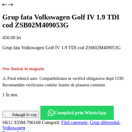
Grup fata Volkswagen Golf IV 1.9 TDI
cod ZSB02M409053G
450.00
lei
Grup fata Volkswagen Golf IV 1.9 TDI cod ZSB02M409053G
Stoc limitat în magazin
⚠️ Piesă tehnică auto. Compatibilitatea se verifică obligatoriu după COD.
Recomandăm verificarea codului înainte de plasarea comenzii.
1 în stoc
Cantitate
Grup
Cumpără prin WhatsApp
fata
Adaugă în coș
Volkswagen
SKU:
EDM-796168
Categorii:
Fără categorie
,
Grup diferential
,
Golf
Volkswagen
IV