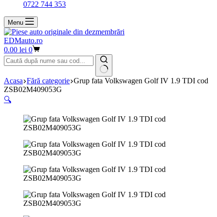
0722 744 353
Menu
EDMauto.ro
Coș
0.00
lei
0
de
cumpărături
Niciun
Acasa
Fără categorie
Grup fata Volkswagen Golf IV 1.9 TDI cod
rezultat
ZSB02M409053G
🔍