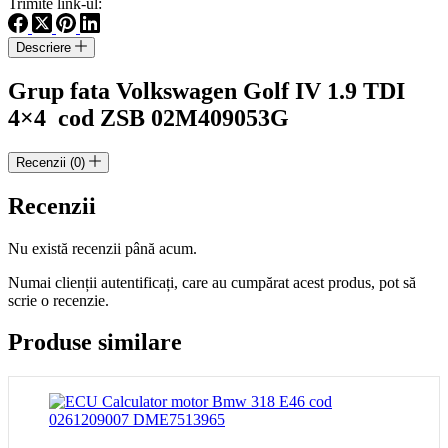
Trimite link-ul:
1.9
TDI
Descriere
cod
ZSB02M409053G
Grup fata Volkswagen Golf IV 1.9 TDI
4×4 cod ZSB 02M409053G
Recenzii (0)
Recenzii
Nu există recenzii până acum.
Numai clienții autentificați, care au cumpărat acest produs, pot să
scrie o recenzie.
Produse similare