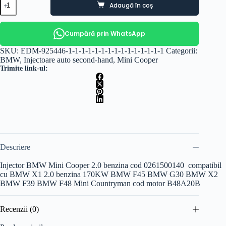
Adaugă în coș
Injector
BMW
Mini
Cooper
Cumpără prin WhatsApp
2.0
benzina
SKU:
EDM-925446-1-1-1-1-1-1-1-1-1-1-1-1-1-1-1
Categorii:
cod
BMW
,
Injectoare auto second-hand
,
Mini Cooper
0261500140
Trimite link-ul:
Descriere
Injector BMW Mini Cooper 2.0 benzina cod 0261500140 compatibil
cu BMW X1 2.0 benzina 170KW BMW F45 BMW G30 BMW X2
BMW F39 BMW F48 Mini Countryman cod motor B48A20B
Recenzii (0)