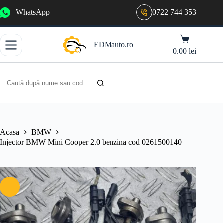
Sari
WhatsApp
0722 744 353
la
conținut
Coș
EDMauto.ro
de
0.00
lei
cumpărături
Niciun
rezultat
Acasa
BMW
Injector BMW Mini Cooper 2.0 benzina cod 0261500140