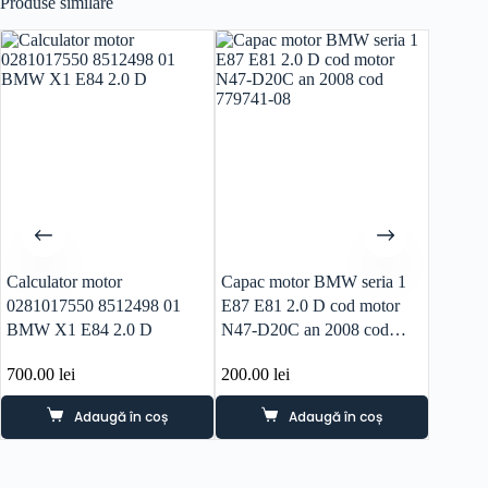
Produse similare
Calculator motor
Capac motor BMW seria 1
Ax cam
0281017550 8512498 01
E87 E81 2.0 D cod motor
113177
BMW X1 E84 2.0 D
N47-D20C an 2008 cod
177cp
779741-08
Seria 5
700.00
lei
200.00
lei
150.0
Adaugă în coș
Adaugă în coș