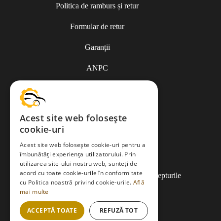
Politica de ramburs și retur
Formular de retur
Garanții
ANPC
Termeni și condiții
Acest site web folosește
cookie-uri
Politica de Cookies
Acest site web folosește cookie-uri pentru a
îmbunătăți experiența utilizatorului. Prin
Politica de confidențialitate
utilizarea site-ului nostru web, sunteți de
acord cu toate cookie-urile în conformitate
Copyright © 2013-2026
EDMauto.ro
Toate drepturile
cu Politica noastră privind cookie-urile.
Află
rezervate.
mai multe
ACCEPTĂ TOATE
REFUZĂ TOT