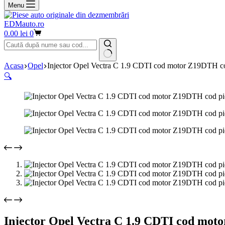
Menu
EDMauto.ro
Coș
0.00
lei
0
de
cumpărături
Niciun
Acasa
Opel
Injector Opel Vectra C 1.9 CDTI cod motor Z19DTH c
rezultat
🔍
Injector Opel Vectra C 1.9 CDTI cod mot