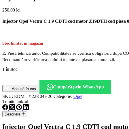
250.00
lei
Injector Opel Vectra C 1.9 CDTI cod motor Z19DTH cod piesa 0
Stoc limitat în magazin
⚠️ Piesă tehnică auto. Compatibilitatea se verifică obligatoriu după C
Recomandăm verificarea codului înainte de plasarea comenzii.
1 în stoc
Cantitate
Injector
Cumpără prin WhatsApp
Opel
Adaugă în coș
Vectra
SKU:
EDM-1Y22K04H26
Categorie:
Opel
C
Trimite link-ul:
1.9
CDTI
Descriere
cod
motor
Injector Opel Vectra C 1.9 CDTI cod moto
Z19DTH