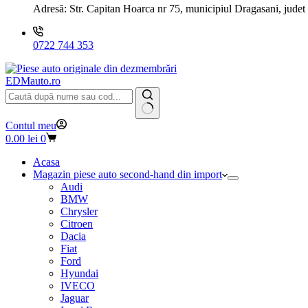
Adresă:
Str. Capitan Hoarca nr 75, municipiul Dragasani, judet
0722 744 353
EDMauto.ro
Niciun
Contul meu
rezultat
Coș
0.00
lei
0
de
cumpărături
Acasa
Magazin piese auto second-hand din import
Audi
BMW
Chrysler
Citroen
Dacia
Fiat
Ford
Hyundai
IVECO
Jaguar