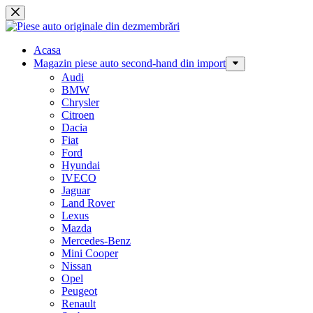
Sari
la
conținut
Acasa
Magazin piese auto second-hand din import
Audi
BMW
Chrysler
Citroen
Dacia
Fiat
Ford
Hyundai
IVECO
Jaguar
Land Rover
Lexus
Mazda
Mercedes-Benz
Mini Cooper
Nissan
Opel
Peugeot
Renault