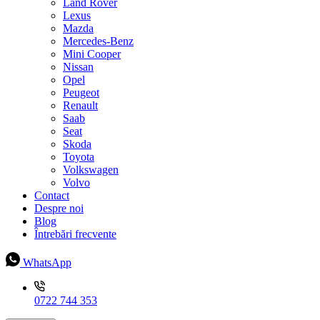
Land Rover
Lexus
Mazda
Mercedes-Benz
Mini Cooper
Nissan
Opel
Peugeot
Renault
Saab
Seat
Skoda
Toyota
Volkswagen
Volvo
Contact
Despre noi
Blog
Întrebări frecvente
WhatsApp
0722 744 353