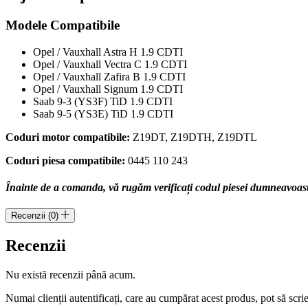
cod
piesa
Modele Compatibile
0445110243
Opel / Vauxhall Astra H 1.9 CDTI
Opel / Vauxhall Vectra C 1.9 CDTI
Opel / Vauxhall Zafira B 1.9 CDTI
Opel / Vauxhall Signum 1.9 CDTI
Saab 9-3 (YS3F) TiD 1.9 CDTI
Saab 9-5 (YS3E) TiD 1.9 CDTI
Coduri motor compatibile:
Z19DT, Z19DTH, Z19DTL
Coduri piesa compatibile:
0445 110 243
Înainte de a comanda, vă rugăm verificați codul piesei dumneavoastră
Recenzii (0)
Recenzii
Nu există recenzii până acum.
Numai clienții autentificați, care au cumpărat acest produs, pot să scri