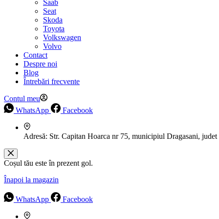
Saab
Seat
Skoda
Toyota
Volkswagen
Volvo
Contact
Despre noi
Blog
Întrebări frecvente
Contul meu
WhatsApp
Facebook
Adresă:
Str. Capitan Hoarca nr 75, municipiul Dragasani, judet
Coșul tău este în prezent gol.
Înapoi la magazin
WhatsApp
Facebook