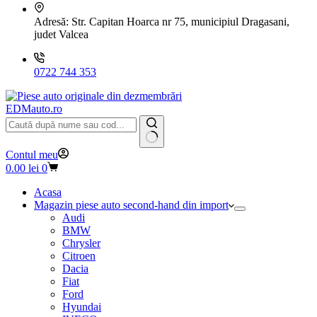
Adresă:
Str. Capitan Hoarca nr 75, municipiul Dragasani,
judet Valcea
0722 744 353
EDMauto.ro
Niciun
Contul meu
rezultat
Coș
0.00
lei
0
de
cumpărături
Acasa
Magazin piese auto second-hand din import
Audi
BMW
Chrysler
Citroen
Dacia
Fiat
Ford
Hyundai