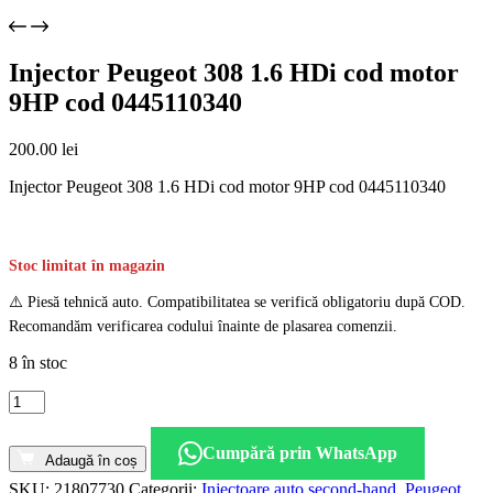
Injector Peugeot 308 1.6 HDi cod motor
9HP cod 0445110340
200.00
lei
Injector Peugeot 308 1.6 HDi cod motor 9HP cod 0445110340
Stoc limitat în magazin
⚠️ Piesă tehnică auto. Compatibilitatea se verifică obligatoriu după COD.
Recomandăm verificarea codului înainte de plasarea comenzii.
8 în stoc
Cantitate
Injector
Peugeot
Cumpără prin WhatsApp
308
Adaugă în coș
1.6
SKU:
21807730
Categorii:
Injectoare auto second-hand
,
Peugeot