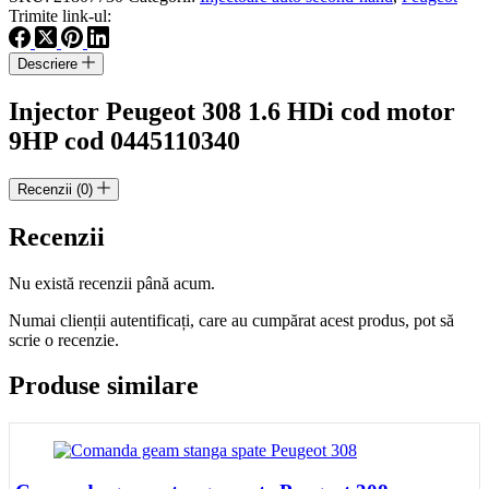
HDi
Trimite link-ul:
cod
motor
9HP
Descriere
cod
0445110340
Injector Peugeot 308 1.6 HDi cod motor
9HP cod 0445110340
Recenzii (0)
Recenzii
Nu există recenzii până acum.
Numai clienții autentificați, care au cumpărat acest produs, pot să
scrie o recenzie.
Produse similare