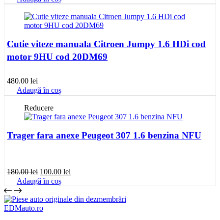
Cutie viteze manuala Citroen Jumpy 1.6 HDi cod
motor 9HU cod 20DM69
480.00
lei
Adaugă în coș
Reducere
Trager fara anexe Peugeot 307 1.6 benzina NFU
Prețul
Prețul
180.00
lei
100.00
lei
inițial
curent
Adaugă în coș
a
este:
fost:
100.00 lei.
180.00 lei.
EDMauto.ro