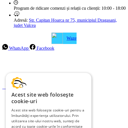
Program de ridicare comenzi și relații cu clienții:
10:00 - 18:00
Adresă:
Str. Capitan Hoarca nr 75, municipiul Dragasani,
judet Valcea
Waze
WhatsApp
Facebook
Intrebari frecvente
Blog
Politica de ramburs și retur
Formular de retur
Acest site web folosește
Garanții
cookie-uri
ANPC
Acest site web folosește cookie-uri pentru a
îmbunătăți experiența utilizatorului. Prin
Termeni și condiții
utilizarea site-ului nostru web, sunteți de
Politica de Cookies
acord cu toate cookie-urile în conformitate