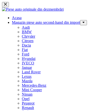
Sari
la
conținut
Acasa
Magazin piese auto second-hand din import
Audi
BMW
Chrysler
Citroen
Dacia
Fiat
Ford
Hyundai
IVECO
Jaguar
Land Rover
Lexus
Mazda
Mercedes-Benz
Mini Cooper
Nissan
Opel
Peugeot
Renault