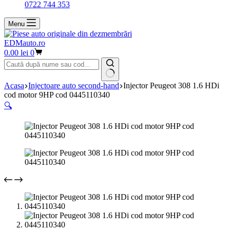
0722 744 353
Menu
EDMauto.ro
Coș
0.00
lei
0
de
cumpărături
Niciun
Acasa
Injectoare auto second-hand
Injector Peugeot 308 1.6 HDi
rezultat
cod motor 9HP cod 0445110340
🔍