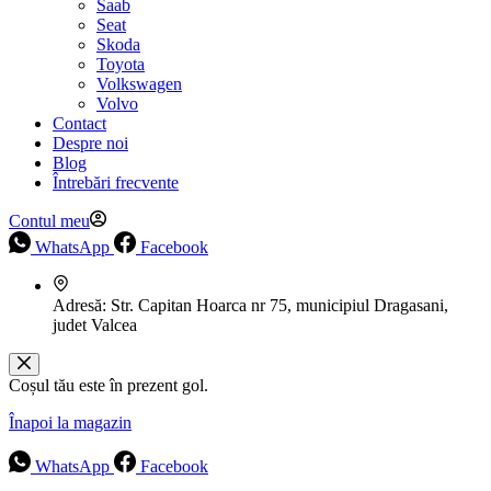
Saab
Seat
Skoda
Toyota
Volkswagen
Volvo
Contact
Despre noi
Blog
Întrebări frecvente
Contul meu
WhatsApp
Facebook
Adresă:
Str. Capitan Hoarca nr 75, municipiul Dragasani,
judet Valcea
Coșul tău este în prezent gol.
Înapoi la magazin
WhatsApp
Facebook