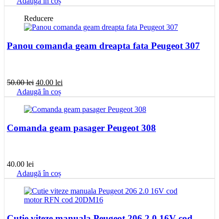
Adaugă în coș
Reducere
Panou comanda geam dreapta fata Peugeot 307
Prețul
Prețul
50.00
lei
40.00
lei
inițial
curent
Adaugă în coș
a
este:
fost:
40.00 lei.
50.00 lei.
Comanda geam pasager Peugeot 308
40.00
lei
Adaugă în coș
Cutie viteze manuala Peugeot 206 2.0 16V cod