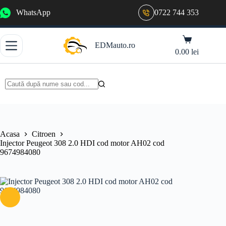
Sari
WhatsApp
0722 744 353
la
conținut
Coș
EDMauto.ro
de
0.00
lei
cumpărături
Niciun
rezultat
Acasa
Citroen
Injector Peugeot 308 2.0 HDI cod motor AH02 cod
9674984080