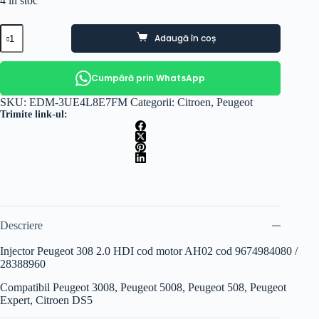
4 în stoc
Cantitate
Adaugă în coș
Injector
Peugeot
308
2.0
Cumpără prin WhatsApp
HDI
cod
SKU:
EDM-3UE4L8E7FM
Categorii:
Citroen
,
Peugeot
motor
Trimite link-ul:
AH02
cod
9674984080
Descriere
Injector Peugeot 308 2.0 HDI cod motor AH02 cod 9674984080 /
28388960
Compatibil Peugeot 3008, Peugeot 5008, Peugeot 508, Peugeot
Expert, Citroen DS5