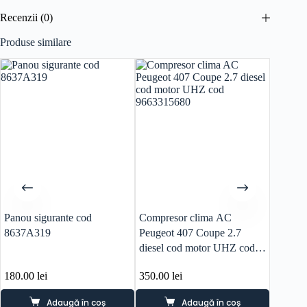
Recenzii (0)
Produse similare
Reducer
Panou sigurante cod
Compresor clima AC
Electro
8637A319
Peugeot 407 Coupe 2.7
1.6 be
diesel cod motor UHZ cod
9663315680
180.00
lei
350.00
lei
110.00
Adaugă în coș
Adaugă în coș