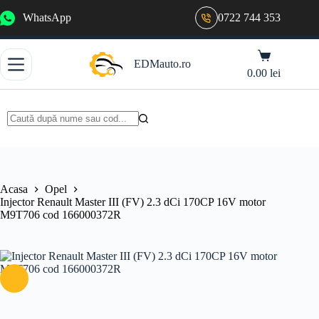
Sari
WhatsApp
0722 744 353
la
conținut
Coș
EDMauto.ro
de
0.00
lei
cumpărături
Niciun
rezultat
Acasa
Opel
Injector Renault Master III (FV) 2.3 dCi 170CP 16V motor
M9T706 cod 166000372R