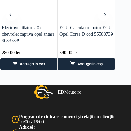
Electroventilator 2.0 d
ECU Calculator motor ECU
Far dre
chevrolet captiva opel antara
Opel Corsa D cod 55583739
2014 (
96837839
280.00
lei
390.00
lei
290.0
Adaugă în coș
Adaugă în coș
EDMauto.ro
Program de ridicare comenzi și relații cu clienții:
10:00 - 18:00
Adresă: