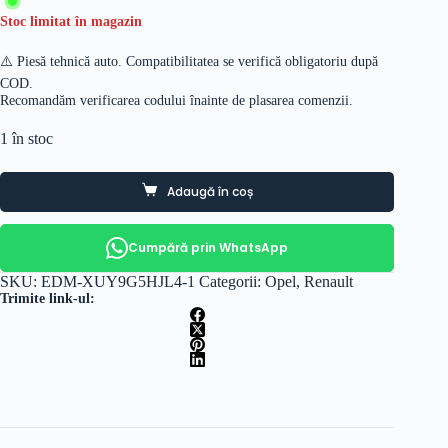
Stoc limitat în magazin
⚠️ Piesă tehnică auto. Compatibilitatea se verifică obligatoriu după
COD.
Recomandăm verificarea codului înainte de plasarea comenzii.
1 în stoc
Adaugă în coș
Cumpără prin WhatsApp
SKU:
EDM-XUY9G5HJL4-1
Categorii:
Opel
,
Renault
Trimite link-ul: