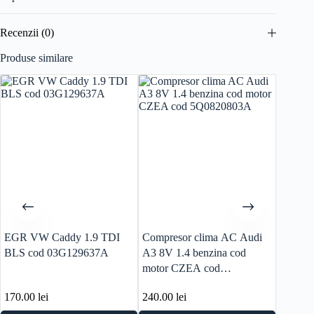
Recenzii (0)
Produse similare
EGR VW Caddy 1.9 TDI
Compresor clima AC Audi
Calcul
BLS cod 03G129637A
A3 8V 1.4 benzina cod
A3 1.6
motor CZEA cod
06A90
5Q0820803A
170.00
lei
240.00
lei
160.0