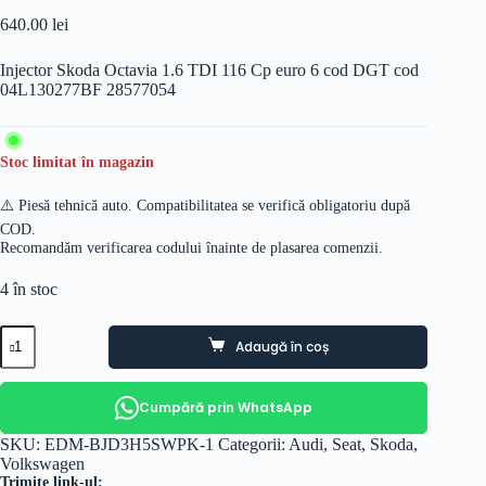
640.00
lei
Injector Skoda Octavia 1.6 TDI 116 Cp euro 6 cod DGT cod
04L130277BF 28577054
Stoc limitat în magazin
⚠️ Piesă tehnică auto. Compatibilitatea se verifică obligatoriu după
COD.
Recomandăm verificarea codului înainte de plasarea comenzii.
4 în stoc
Cantitate
Adaugă în coș
Injector
Skoda
Octavia
1.6
Cumpără prin WhatsApp
TDI
116
SKU:
EDM-BJD3H5SWPK-1
Categorii:
Audi
,
Seat
,
Skoda
,
Cp
Volkswagen
euro
Trimite link-ul: