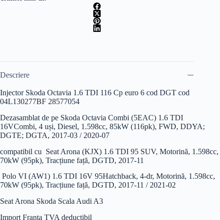
6
cod
DGT
cod
04L130277BF
28577054
Descriere
Injector Skoda Octavia 1.6 TDI 116 Cp euro 6 cod DGT cod
04L130277BF 28577054
Dezasamblat de pe Skoda Octavia Combi (5EAC) 1.6 TDI
16V
Combi, 4 uși, Diesel, 1.598cc, 85kW (116pk), FWD, DDYA;
DGTE; DGTA, 2017-03 / 2020-07
compatibil cu Seat Arona (KJX) 1.6 TDI 95
SUV, Motorină, 1.598cc,
70kW (95pk), Tracțiune față, DGTD, 2017-11
Polo VI (AW1) 1.6 TDI 16V 95
Hatchback, 4-dr, Motorină, 1.598cc,
70kW (95pk), Tracțiune față, DGTD, 2017-11 / 2021-02
Seat Arona Skoda Scala Audi A3
Import Franta TVA deductibil