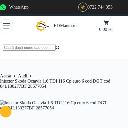
Sari
WhatsApp
0722 744 353
la
conținut
Coș
EDMauto.ro
de
0.00
lei
cumpărături
Niciun
rezultat
Acasa
Audi
Injector Skoda Octavia 1.6 TDI 116 Cp euro 6 cod DGT cod
04L130277BF 28577054