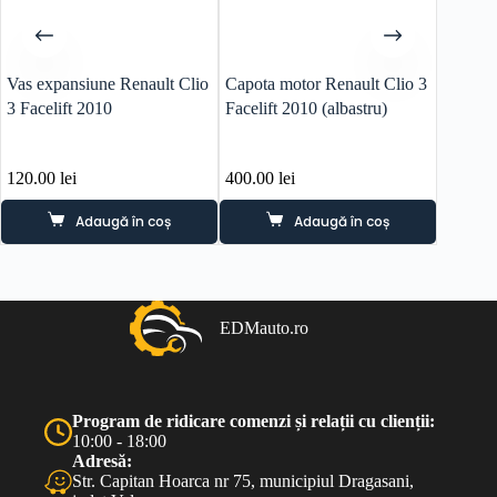
Vas expansiune Renault Clio
Capota motor Renault Clio 3
Buton s
3 Facelift 2010
Facelift 2010 (albastru)
Megane
120.00
lei
400.00
lei
60.00
l
Adaugă în coș
Adaugă în coș
EDMauto.ro
Program de ridicare comenzi și relații cu clienții:
10:00 - 18:00
Adresă:
Str. Capitan Hoarca nr 75, municipiul Dragasani,