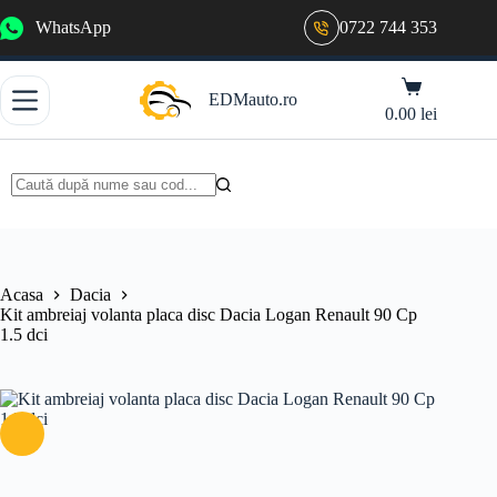
Sari
WhatsApp
0722 744 353
la
conținut
Coș
EDMauto.ro
de
0.00
lei
cumpărături
Niciun
rezultat
Acasa
Dacia
Kit ambreiaj volanta placa disc Dacia Logan Renault 90 Cp
1.5 dci