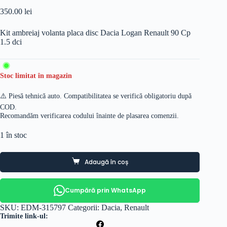
350.00
lei
Kit ambreiaj volanta placa disc Dacia Logan Renault 90 Cp
1.5 dci
Stoc limitat în magazin
⚠️ Piesă tehnică auto. Compatibilitatea se verifică obligatoriu după
COD.
Recomandăm verificarea codului înainte de plasarea comenzii.
1 în stoc
Adaugă în coș
Cumpără prin WhatsApp
SKU:
EDM-315797
Categorii:
Dacia
,
Renault
Trimite link-ul: