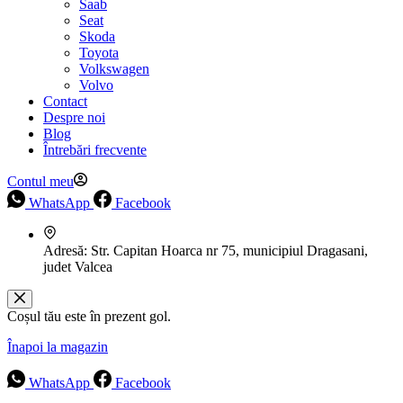
Saab
Seat
Skoda
Toyota
Volkswagen
Volvo
Contact
Despre noi
Blog
Întrebări frecvente
Contul meu
WhatsApp
Facebook
Adresă:
Str. Capitan Hoarca nr 75, municipiul Dragasani,
judet Valcea
Coșul tău este în prezent gol.
Înapoi la magazin
WhatsApp
Facebook