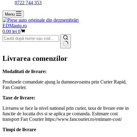
0722 744 353
Menu
EDMauto.ro
Coș
0.00
lei
0
de
cumpărături
Niciun
rezultat
Livrarea comenzilor
Modalitati de livrare:
Produsele comandate ajung la dumneavoastra prin Curier Rapid,
Fan Courier.
Taxe de livrare:
Livrarea se face la nivel national prin curier, taxa de livrare este in
functie de locatia dvs si se aplica pe comanda. Estimare cost
transport Fan Courier https://www.fancourier.ro/estimare-cost/
Timpi de livrare