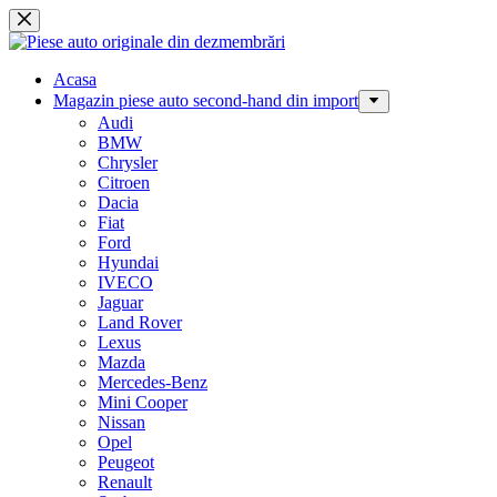
Sari
la
conținut
Acasa
Magazin piese auto second-hand din import
Audi
BMW
Chrysler
Citroen
Dacia
Fiat
Ford
Hyundai
IVECO
Jaguar
Land Rover
Lexus
Mazda
Mercedes-Benz
Mini Cooper
Nissan
Opel
Peugeot
Renault