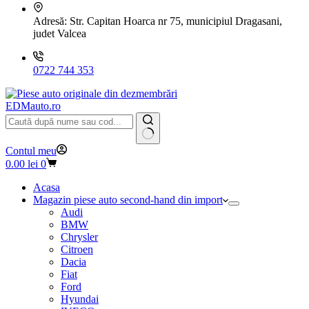
Adresă:
Str. Capitan Hoarca nr 75, municipiul Dragasani,
judet Valcea
0722 744 353
EDMauto.ro
Niciun
Contul meu
rezultat
Coș
0.00
lei
0
de
cumpărături
Acasa
Magazin piese auto second-hand din import
Audi
BMW
Chrysler
Citroen
Dacia
Fiat
Ford
Hyundai