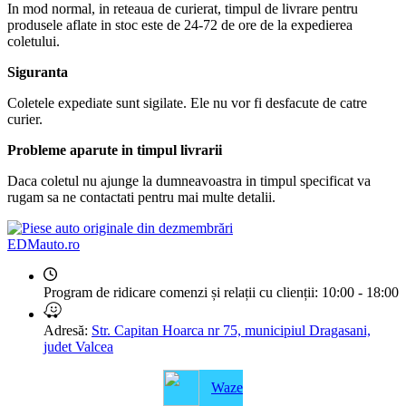
In mod normal, in reteaua de curierat, timpul de livrare pentru
produsele aflate in stoc este de 24-72 de ore de la expedierea
coletului.
Siguranta
Coletele expediate sunt sigilate. Ele nu vor fi desfacute de catre
curier.
Probleme aparute in timpul livrarii
Daca coletul nu ajunge la dumneavoastra in timpul specificat va
rugam sa ne contactati pentru mai multe detalii.
EDMauto.ro
Program de ridicare comenzi și relații cu clienții:
10:00 - 18:00
Adresă:
Str. Capitan Hoarca nr 75, municipiul Dragasani,
judet Valcea
Waze