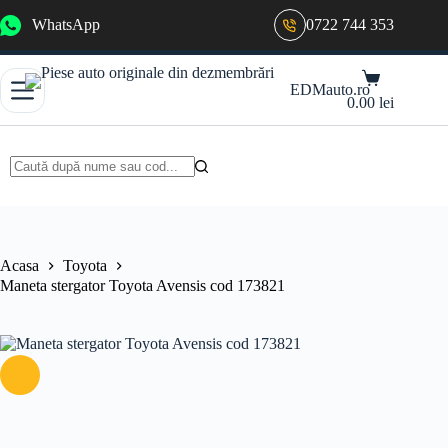
Sari
WhatsApp
0722 744 353
la
conținut
Coș
EDMauto.ro
de
0.00
lei
cumpărături
Niciun
rezultat
Acasa
Toyota
Maneta stergator Toyota Avensis cod 173821