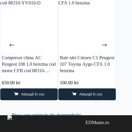
Compresor clima AC
Baie ulei Citroen C1 Peugeot
Airbag
Peugeot 108 1.0 benzina cod
107 Toyota Aygo CFA 1.0
II com
motor CFB cod 88310-
benzina
YV010-D
650.00
lei
100.00
lei
215.0
Adaugă în coș
Adaugă în coș
EDMauto.ro