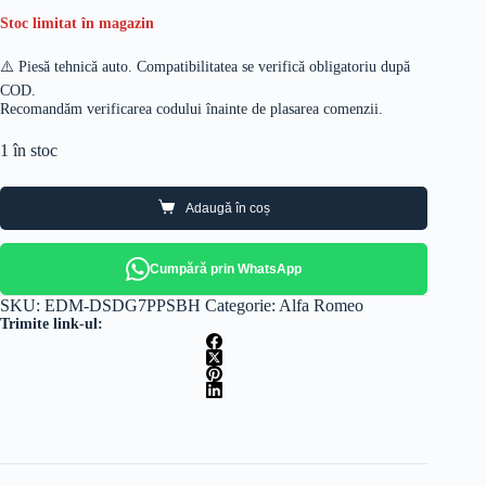
Stoc limitat în magazin
⚠️ Piesă tehnică auto. Compatibilitatea se verifică obligatoriu după
COD.
Recomandăm verificarea codului înainte de plasarea comenzii.
1 în stoc
Adaugă în coș
Cumpără prin WhatsApp
SKU:
EDM-DSDG7PPSBH
Categorie:
Alfa Romeo
Trimite link-ul: