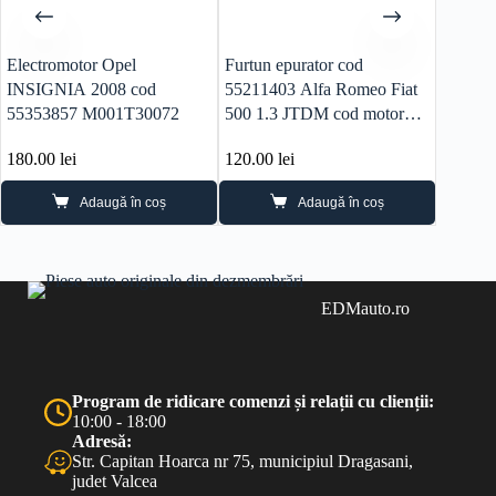
Electromotor Opel
Furtun epurator cod
Senzor 
INSIGNIA 2008 cod
55211403 Alfa Romeo Fiat
Alfa R
55353857 M001T30072
500 1.3 JTDM cod motor
JTDM c
199B4000
180.00
lei
120.00
lei
180.0
Adaugă în coș
Adaugă în coș
EDMauto.ro
Program de ridicare comenzi și relații cu clienții:
10:00 - 18:00
Adresă:
Str. Capitan Hoarca nr 75, municipiul Dragasani,
judet Valcea