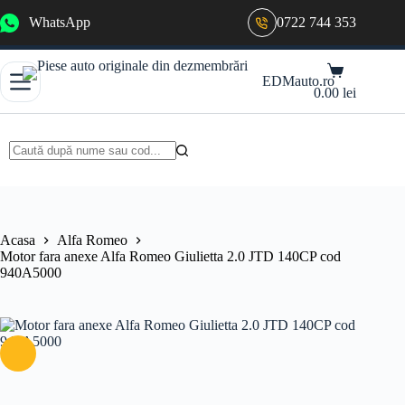
Sari
WhatsApp
0722 744 353
la
conținut
Coș
EDMauto.ro
de
0.00
lei
cumpărături
Niciun
rezultat
Acasa
Alfa Romeo
Motor fara anexe Alfa Romeo Giulietta 2.0 JTD 140CP cod
940A5000