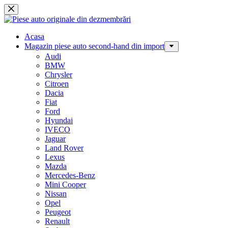
Sari
la
conținut
Acasa
Magazin piese auto second-hand din import
Audi
BMW
Chrysler
Citroen
Dacia
Fiat
Ford
Hyundai
IVECO
Jaguar
Land Rover
Lexus
Mazda
Mercedes-Benz
Mini Cooper
Nissan
Opel
Peugeot
Renault