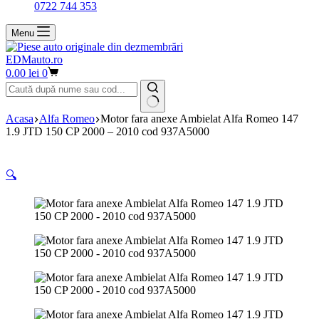
0722 744 353
Menu
EDMauto.ro
Coș
0.00
lei
0
de
cumpărături
Niciun
Acasa
Alfa Romeo
Motor fara anexe Ambielat Alfa Romeo 147
rezultat
1.9 JTD 150 CP 2000 – 2010 cod 937A5000
🔍