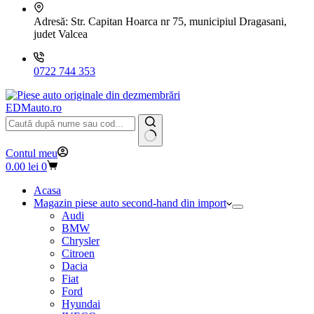
Adresă:
Str. Capitan Hoarca nr 75, municipiul Dragasani,
judet Valcea
0722 744 353
EDMauto.ro
Niciun
Contul meu
rezultat
Coș
0.00
lei
0
de
cumpărături
Acasa
Magazin piese auto second-hand din import
Audi
BMW
Chrysler
Citroen
Dacia
Fiat
Ford
Hyundai