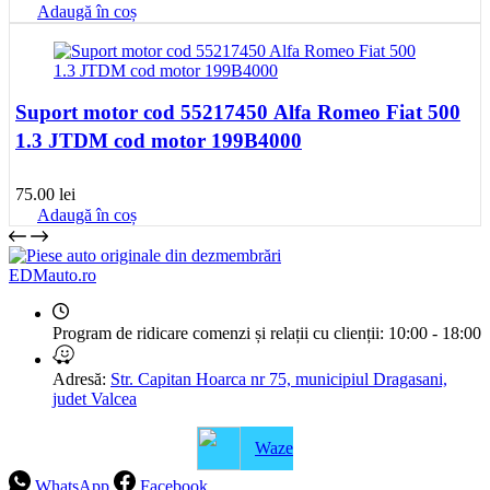
Adaugă în coș
Suport motor cod 55217450 Alfa Romeo Fiat 500
1.3 JTDM cod motor 199B4000
75.00
lei
Adaugă în coș
EDMauto.ro
Program de ridicare comenzi și relații cu clienții:
10:00 - 18:00
Adresă:
Str. Capitan Hoarca nr 75, municipiul Dragasani,
judet Valcea
Waze
WhatsApp
Facebook