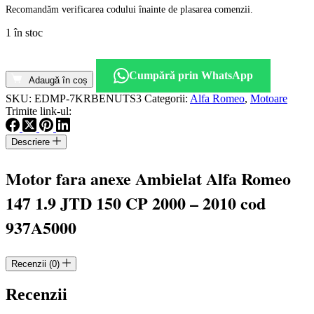
Recomandăm verificarea codului înainte de plasarea comenzii.
1 în stoc
Cantitate
Motor
Cumpără prin WhatsApp
fara
Adaugă în coș
anexe
SKU:
EDMP-7KRBENUTS3
Categorii:
Alfa Romeo
,
Motoare
Ambielat
Trimite link-ul:
Alfa
Romeo
Descriere
147
1.9
JTD
Motor fara anexe Ambielat Alfa Romeo
150
CP
147 1.9 JTD 150 CP 2000 – 2010 cod
2000
-
937A5000
2010
cod
937A5000
Recenzii (0)
Recenzii