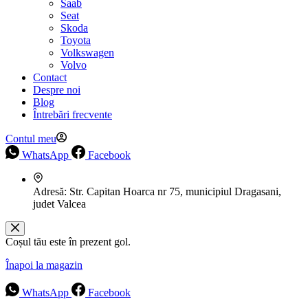
Saab
Seat
Skoda
Toyota
Volkswagen
Volvo
Contact
Despre noi
Blog
Întrebări frecvente
Contul meu
WhatsApp
Facebook
Adresă:
Str. Capitan Hoarca nr 75, municipiul Dragasani,
judet Valcea
Coșul tău este în prezent gol.
Înapoi la magazin
WhatsApp
Facebook