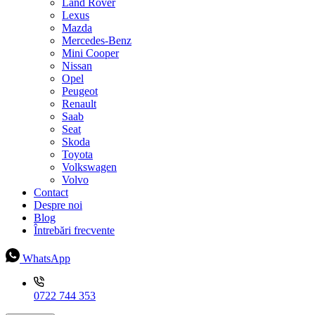
Land Rover
Lexus
Mazda
Mercedes-Benz
Mini Cooper
Nissan
Opel
Peugeot
Renault
Saab
Seat
Skoda
Toyota
Volkswagen
Volvo
Contact
Despre noi
Blog
Întrebări frecvente
WhatsApp
0722 744 353