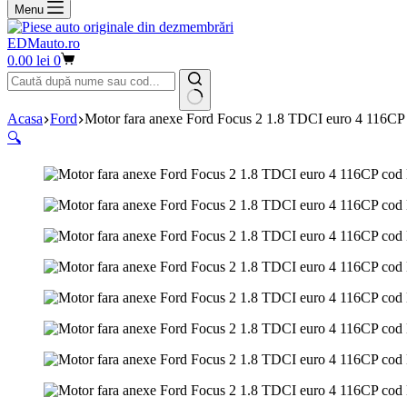
Menu
EDMauto.ro
Coș
0.00
lei
0
de
cumpărături
Niciun
Acasa
Ford
Motor fara anexe Ford Focus 2 1.8 TDCI euro 4 116
rezultat
🔍