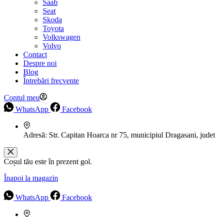
Saab
Seat
Skoda
Toyota
Volkswagen
Volvo
Contact
Despre noi
Blog
Întrebări frecvente
Contul meu
WhatsApp
Facebook
Adresă:
Str. Capitan Hoarca nr 75, municipiul Dragasani, judet
Coșul tău este în prezent gol.
Înapoi la magazin
WhatsApp
Facebook