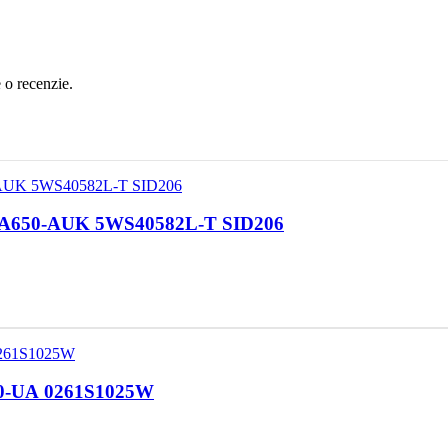
e o recenzie.
-12A650-AUK 5WS40582L-T SID206
50-UA 0261S1025W