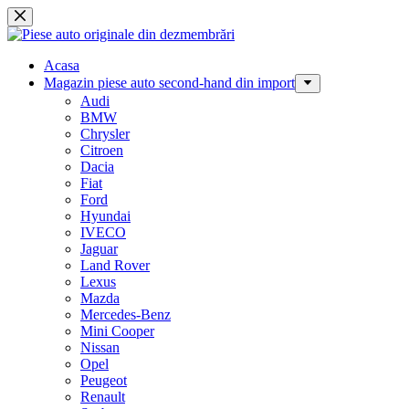
Sari
la
conținut
Acasa
Magazin piese auto second-hand din import
Audi
BMW
Chrysler
Citroen
Dacia
Fiat
Ford
Hyundai
IVECO
Jaguar
Land Rover
Lexus
Mazda
Mercedes-Benz
Mini Cooper
Nissan
Opel
Peugeot
Renault