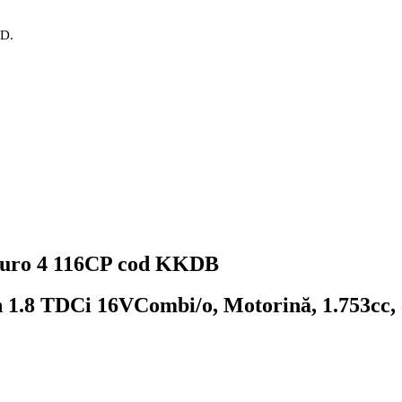
OD.
 euro 4 116CP cod KKDB
n 1.8 TDCi 16V
Combi/o, Motorină, 1.753cc,