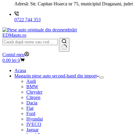
Adresă:
Str. Capitan Hoarca nr 75, municipiul Dragasani, judet
0722 744 353
EDMauto.ro
Niciun
Contul meu
rezultat
Coș
0.00
lei
0
de
cumpărături
Acasa
Magazin piese auto second-hand din import
Audi
BMW
Chrysler
Citroen
Dacia
Fiat
Ford
Hyundai
IVECO
Jaguar