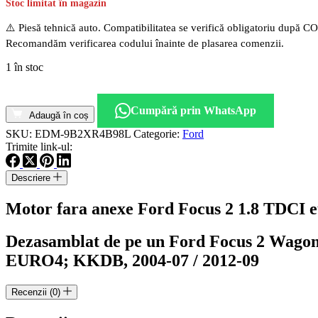
Stoc limitat în magazin
⚠️ Piesă tehnică auto. Compatibilitatea se verifică obligatoriu după C
Recomandăm verificarea codului înainte de plasarea comenzii.
1 în stoc
Cantitate
Motor
Cumpără prin WhatsApp
fara
Adaugă în coș
anexe
SKU:
EDM-9B2XR4B98L
Categorie:
Ford
Ford
Trimite link-ul:
Focus
2
Descriere
1.8
TDCI
Motor fara anexe Ford Focus 2 1.8 TDCI
euro
4
116CP
Dezasamblat de pe un Ford Focus 2 Wago
cod
KKDB
EURO4; KKDB, 2004-07 / 2012-09
Recenzii (0)