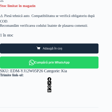
Stoc limitat în magazin
⚠️ Piesă tehnică auto. Compatibilitatea se verifică obligatoriu după
COD.
Recomandăm verificarea codului înainte de plasarea comenzii.
1 în stoc
Adaugă în coș
Cumpără prin WhatsApp
SKU:
EDM-YJ12W05P26
Categorie:
Kia
Trimite link-ul: