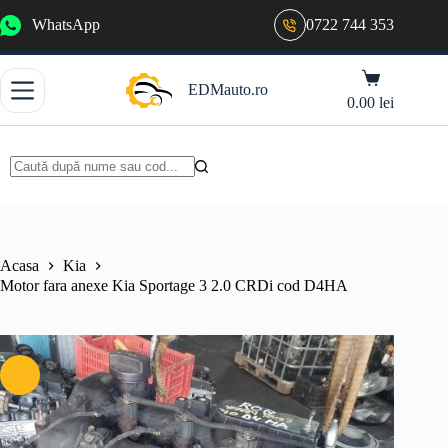
Sari
WhatsApp
0722 744 353
la
conținut
Coș
EDMauto.ro
de
0.00
lei
cumpărături
Niciun
rezultat
Acasa
Kia
Motor fara anexe Kia Sportage 3 2.0 CRDi cod D4HA