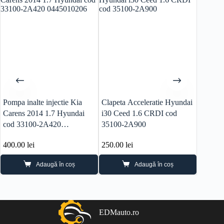
Pompa inalte injectie Kia
Clapeta Acceleratie Hyundai
Pompă 
Carens 2014 1.7 Hyundai
i30 Ceed 1.6 CRDI cod
Ceed 2
cod 33100-2A420
35100-2A900
28810
0445010206
400.00
lei
250.00
lei
200.0
Adaugă în coș
Adaugă în coș
EDMauto.ro