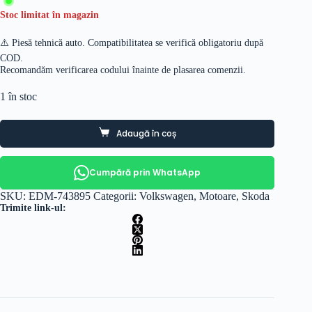
Stoc limitat în magazin
⚠️ Piesă tehnică auto. Compatibilitatea se verifică obligatoriu după
COD.
Recomandăm verificarea codului înainte de plasarea comenzii.
1 în stoc
Adaugă în coș
Cumpără prin WhatsApp
SKU:
EDM-743895
Categorii:
Volkswagen
,
Motoare
,
Skoda
Trimite link-ul: