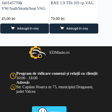
1k0145770B
BXE 1.9 TDi 105 cp VAG
03G10
VW/Audi/Skoda/Seat VAG
VW/Aud
2009 
45.00
lei
70.00
lei
100.0
Adaugă în coș
Adaugă în coș
EDMauto.ro
Program de ridicare comenzi și relații cu clienții:
10:00 - 18:00
Adresă:
Str. Capitan Hoarca nr 75, municipiul Dragasani,
judet Valcea