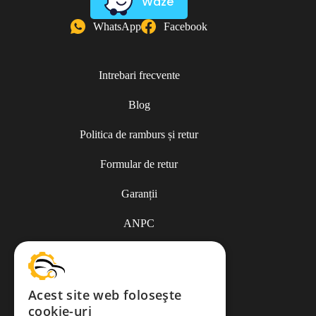
Waze
WhatsApp
Facebook
Intrebari frecvente
Blog
Politica de ramburs și retur
Formular de retur
Garanții
ANPC
Termeni și condiții
Acest site web folosește
cookie-uri