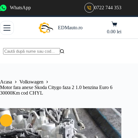
Sari
WhatsApp
0722 744 353
la
conținut
Coș
EDMauto.ro
de
0.00
lei
cumpărături
Niciun
rezultat
Acasa
Volkswagen
Motor fara anexe Skoda Citygo faza 2 1.0 benzina Euro 6
30000Km cod CHYL