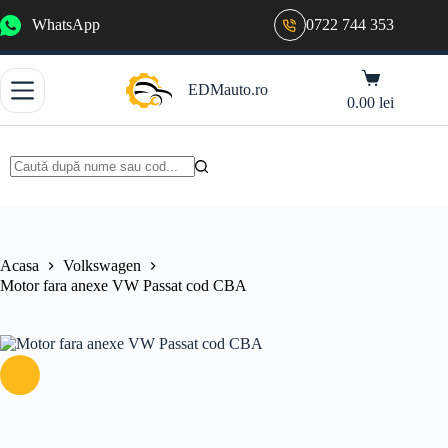
Sari
WhatsApp
0722 744 353
la
conținut
Coș
EDMauto.ro
de
0.00
lei
cumpărături
Niciun
rezultat
Acasa
Volkswagen
Motor fara anexe VW Passat cod CBA