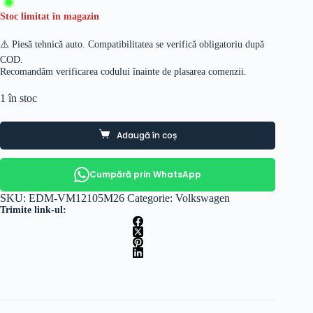
Stoc limitat în magazin
⚠️ Piesă tehnică auto. Compatibilitatea se verifică obligatoriu după
COD.
Recomandăm verificarea codului înainte de plasarea comenzii.
1 în stoc
Adaugă în coș
Cumpără prin WhatsApp
SKU:
EDM-VM12105M26
Categorie:
Volkswagen
Trimite link-ul: