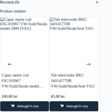
Recenzii (0)
Produse similare
Capac motor cod
Tub intercooler BKC
Cutie v
03G103967
1k0145770B
Volksw
VW/Audi/Skoda model
VW/Audi/Skoda/Seat VAG
tdi mo
2009 [VAG]
GQQ
100.00
lei
45.00
lei
950.0
Adaugă în coș
Adaugă în coș