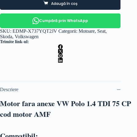
Adaugă în coș
Cumpără prin WhatsApp
SKU:
EDMP-X737YQT2JV
Categorii:
Motoare
,
Seat
,
Skoda
,
Volkswagen
Trimite link-ul:
Descriere
Motor fara anexe VW Polo 1.4 TDI 75 CP
cod motor AMF
Compatibil: