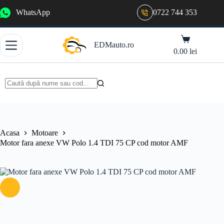
Sari
WhatsApp
0722 744 353
la
conținut
Coș
EDMauto.ro
de
0.00
lei
cumpărături
Niciun
rezultat
Acasa
Motoare
Motor fara anexe VW Polo 1.4 TDI 75 CP cod motor AMF