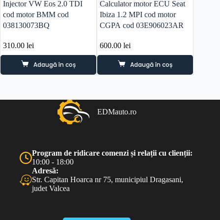
Injector VW Eos 2.0 TDI
Calculator motor ECU Seat
Alterna
cod motor BMM cod
Ibiza 1.2 MPI cod motor
2005-2
038130073BQ
CGPA cod 03E906023AR
310.00
lei
600.00
lei
150.0
Adaugă în coș
Adaugă în coș
EDMauto.ro
Program de ridicare comenzi și relații cu clienții:
10:00 - 18:00
Adresă:
Str. Capitan Hoarca nr 75, municipiul Dragasani,
judet Valcea