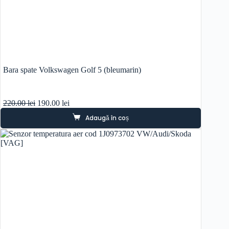
Bara spate Volkswagen Golf 5 (bleumarin)
Prețul
Prețul
220.00
lei
190.00
lei
inițial
curent
Adaugă în coș
a
este:
fost:
190.00 lei.
220.00 lei.