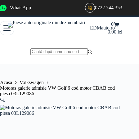
Sari
WhatsApp
0722 744 353
la
conținut
Coș
0
EDMauto.ro
de
0.00
lei
cumpărături
Niciun
rezultat
Acasa
Volkswagen
Motoras galerie admisie VW Golf 6 cod motor CBAB cod
piesa 03L129086
🔍