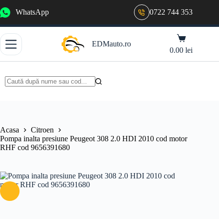
Sari
WhatsApp
0722 744 353
la
conținut
Coș
EDMauto.ro
de
0.00
lei
cumpărături
Niciun
rezultat
Acasa
Citroen
Pompa inalta presiune Peugeot 308 2.0 HDI 2010 cod motor
RHF cod 9656391680