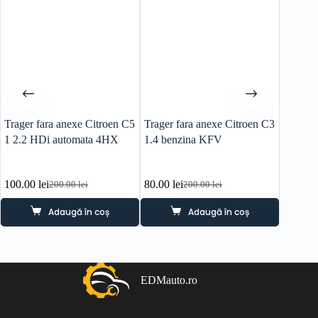
Trager fara anexe Citroen C5
Trager fara anexe Citroen C3
Trager 
1 2.2 HDi automata 4HX
1.4 benzina KFV
1.6 be
100.00
lei
80.00
lei
100.0
200.00
lei
200.00
lei
Prețul
Prețul
Prețul
Prețul
inițial
curent
inițial
curent
Adaugă în coș
Adaugă în coș
a
este:
a
este:
fost:
100.00 lei.
fost:
80.00 lei.
200.00 lei.
200.00 lei.
EDMauto.ro