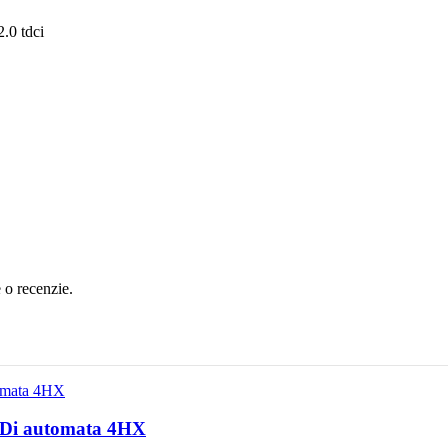
.0 tdci
e o recenzie.
2 HDi automata 4HX