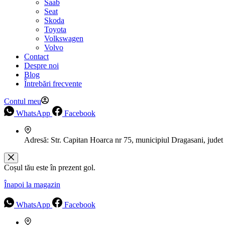
Saab
Seat
Skoda
Toyota
Volkswagen
Volvo
Contact
Despre noi
Blog
Întrebări frecvente
Contul meu
WhatsApp
Facebook
Adresă:
Str. Capitan Hoarca nr 75, municipiul Dragasani, judet
Coșul tău este în prezent gol.
Înapoi la magazin
WhatsApp
Facebook