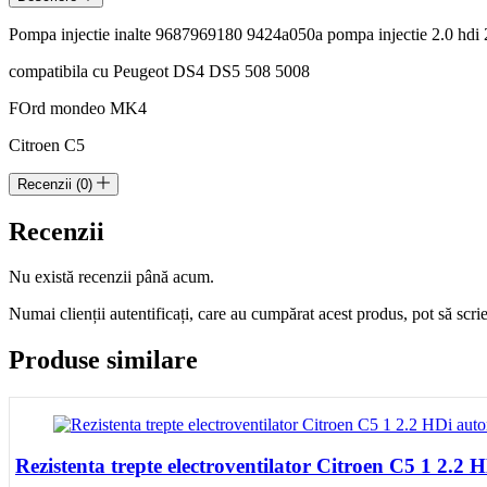
injectie
Pompa injectie inalte 9687969180 9424a050a pompa injectie 2.0 hdi 2
2.0
hdi
compatibila cu Peugeot DS4 DS5 508 5008
2.0
tdci
FOrd mondeo MK4
Citroen C5
Recenzii (0)
Recenzii
Nu există recenzii până acum.
Numai clienții autentificați, care au cumpărat acest produs, pot să scri
Produse similare
Rezistenta trepte electroventilator Citroen C5 1 2.