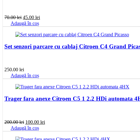
Prețul
Prețul
70.00
lei
45.00
lei
inițial
curent
Adaugă în coș
a
este:
fost:
45.00 lei.
70.00 lei.
Set senzori parcare cu cablaj Citroen C4 Grand Pica
250.00
lei
Adaugă în coș
Trager fara anexe Citroen C5 1 2.2 HDi automata 
Prețul
Prețul
200.00
lei
100.00
lei
inițial
curent
Adaugă în coș
a
este:
fost:
100.00 lei.