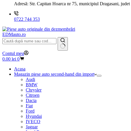
Adresă:
Str. Capitan Hoarca nr 75, municipiul Dragasani, judet
0722 744 353
EDMauto.ro
Niciun
Contul meu
rezultat
Coș
0.00
lei
0
de
cumpărături
Acasa
Magazin piese auto second-hand din import
Audi
BMW
Chrysler
Citroen
Dacia
Fiat
Ford
Hyundai
IVECO
Jaguar