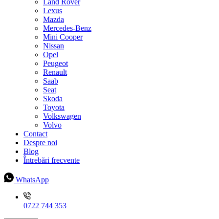
Land Rover
Lexus
Mazda
Mercedes-Benz
Mini Cooper
Nissan
Opel
Peugeot
Renault
Saab
Seat
Skoda
Toyota
Volkswagen
Volvo
Contact
Despre noi
Blog
Întrebări frecvente
WhatsApp
0722 744 353