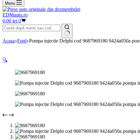
Menu
EDMauto.ro
Coș
0.00
lei
0
de
cumpărături
Niciun
Acasa
Ford
Pompa injectie Delphi cod 9687969180 9424a050a pompa 
rezultat
🔍