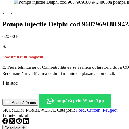
Pompa injectie Delphi cod 9687969180 9424
620.00
lei
Stoc limitat în magazin
⚠️ Piesă tehnică auto. Compatibilitatea se verifică obligatoriu după C
Recomandăm verificarea codului înainte de plasarea comenzii.
1 în stoc
Cantitate
Pompa
Cumpără prin WhatsApp
injectie
Adaugă în coș
Delphi
SKU:
EDM-PG9BLWLK7E
Categorii:
Ford
,
Citroen
,
Peugeot
cod
Trimite link-ul:
9687969180
9424a050a
Descriere
pompa