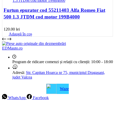
Furtun epurator cod 55211403 Alfa Romeo Fiat
500 1.3 JTDM cod motor 199B4000
120.00
lei
Adaugă în coș
EDMauto.ro
Program de ridicare comenzi și relații cu clienții:
10:00 - 18:00
Adresă:
Str. Capitan Hoarca nr 75, municipiul Dragasani,
judet Valcea
Waze
WhatsApp
Facebook
Intrebari frecvente