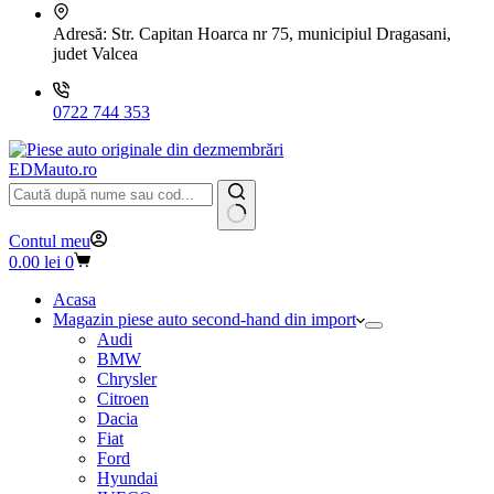
Adresă:
Str. Capitan Hoarca nr 75, municipiul Dragasani,
judet Valcea
0722 744 353
EDMauto.ro
Niciun
Contul meu
rezultat
Coș
0.00
lei
0
de
cumpărături
Acasa
Magazin piese auto second-hand din import
Audi
BMW
Chrysler
Citroen
Dacia
Fiat
Ford
Hyundai