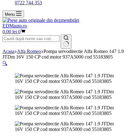
0722 744 353
Menu
EDMauto.ro
Coș
0.00
lei
0
de
cumpărături
Niciun
Acasa
Alfa Romeo
Pompa servodirectie Alfa Romeo 147 1.9
rezultat
JTDm 16V 150 CP cod motor 937A5000 cod 55183805
🔍