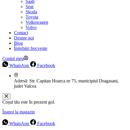
Saab
Seat
Skoda
Toyota
Volkswagen
Volvo
Contact
Despre noi
Blog
Întrebări frecvente
Contul meu
WhatsApp
Facebook
Adresă:
Str. Capitan Hoarca nr 75, municipiul Dragasani,
judet Valcea
Coșul tău este în prezent gol.
Înapoi la magazin
WhatsApp
Facebook