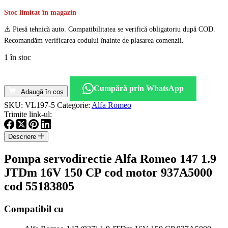
Stoc limitat în magazin
⚠️ Piesă tehnică auto. Compatibilitatea se verifică obligatoriu după COD.
Recomandăm verificarea codului înainte de plasarea comenzii.
1 în stoc
Cantitate
Pompa
Cumpără prin WhatsApp
servodirectie
Adaugă în coș
Alfa
SKU:
VL197-5
Categorie:
Alfa Romeo
Romeo
Trimite link-ul:
147
1.9
Descriere
JTDm
16V
Pompa servodirectie Alfa Romeo 147 1.9
150
CP
JTDm 16V 150 CP cod motor 937A5000
cod
cod 55183805
motor
937A5000
cod
Compatibil cu
55183805