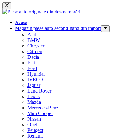
Sari
la
conținut
Acasa
Magazin piese auto second-hand din import
Audi
BMW
Chrysler
Citroen
Dacia
Fiat
Ford
Hyundai
IVECO
Jaguar
Land Rover
Lexus
Mazda
Mercedes-Benz
Mini Cooper
Nissan
Opel
Peugeot
Renault