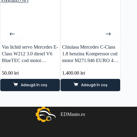
Vas lichid servo Mercedes E-
Chiulasa Mercedes C-Class
Galerie
Class W212 3.0 diesel V6
1.8 benzina Kompressor cod
Merced
BlueTEC cod motor
motor M271.946 EURO 4
diesel
OM642.852 cod piesa
cod piesa R2710161201
motor 
50.00
lei
1,400.00
lei
1,000.
A0004602283
A6421
Adaugă în coș
Adaugă în coș
EDMauto.ro