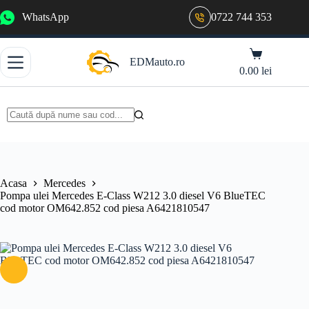
Sari
WhatsApp
0722 744 353
la
conținut
Coș
EDMauto.ro
de
0.00
lei
cumpărături
Niciun
rezultat
Acasa
Mercedes
Pompa ulei Mercedes E-Class W212 3.0 diesel V6 BlueTEC
cod motor OM642.852 cod piesa A6421810547