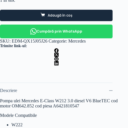
1 în stoc
Adaugă în coș
Cumpără prin WhatsApp
SKU:
EDM-QX15J05J26
Categorie:
Mercedes
Trimite link-ul:
Descriere
Pompa ulei Mercedes E-Class W212 3.0 diesel V6 BlueTEC cod
motor OM642.852 cod piesa A6421810547
Modele Compatibile
W222