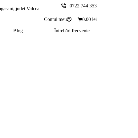
0722 744 353
agasani, judet Valcea
Contul meu
0.00
lei
Coș
de
Blog
Întrebări frecvente
cumpărături