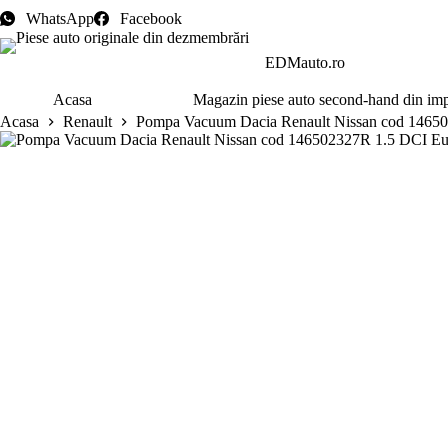
Sari
WhatsApp
Facebook
la
conținut
EDMauto.ro
Acasa
Magazin piese auto second-hand din im
Acasa
Renault
Pompa Vacuum Dacia Renault Nissan cod 1465