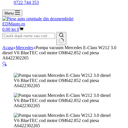
0722 744 353
Menu
EDMauto.ro
Coș
0.00
lei
0
de
cumpărături
Niciun
Acasa
Mercedes
Pompa vacuum Mercedes E-Class W212 3.0
rezultat
diesel V6 BlueTEC cod motor OM642.852 cod piesa
A6422302265
🔍