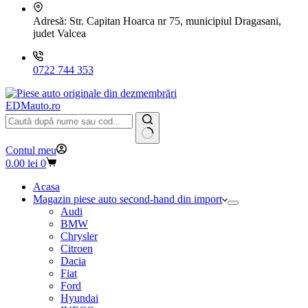
Adresă:
Str. Capitan Hoarca nr 75, municipiul Dragasani,
judet Valcea
0722 744 353
EDMauto.ro
Niciun
Contul meu
rezultat
Coș
0.00
lei
0
de
cumpărături
Acasa
Magazin piese auto second-hand din import
Audi
BMW
Chrysler
Citroen
Dacia
Fiat
Ford
Hyundai