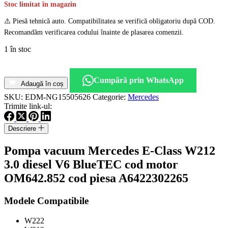
Stoc limitat în magazin
⚠️ Piesă tehnică auto. Compatibilitatea se verifică obligatoriu după COD.
Recomandăm verificarea codului înainte de plasarea comenzii.
1 în stoc
Cantitate
Pompa
Cumpără prin WhatsApp
vacuum
Adaugă în coș
Mercedes
SKU:
EDM-NG15505626
Categorie:
Mercedes
E-
Trimite link-ul:
Class
W212
Descriere
3.0
diesel
Pompa vacuum Mercedes E-Class W212
V6
BlueTEC
3.0 diesel V6 BlueTEC cod motor
cod
OM642.852 cod piesa A6422302265
motor
OM642.852
cod
Modele Compatibile
piesa
A6422302265
W222