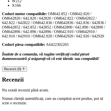
W212
X166
Coduri motor compatibile:
OM642.852 / OM642.820 /
OM642820 / 642.820 / 642820 / OM642.822 / OM642822 /
642.822 / 642822 / OM642.836 / OM642836 / 642.836 / 642836 /
OM642852 / 642.852 / 642852 / OM642890 / 642.890 / 642890 /
OM642896 / 642.896 / 642896 / OM642.910 / OM642910 /
642.910 / 642910 / OM642.920 / OM642920 / 642.920 / 642920
Coduri piesa compatibile:
A6422302265
Înainte de a comanda, vă rugăm verificați codul piesei
dumneavoastră și asigurați-vă că este identic sau compatibil!
Recenzii (0)
Recenzii
Nu există recenzii până acum.
Numai clienții autentificați, care au cumpărat acest produs, pot să
scrie o recenzie.