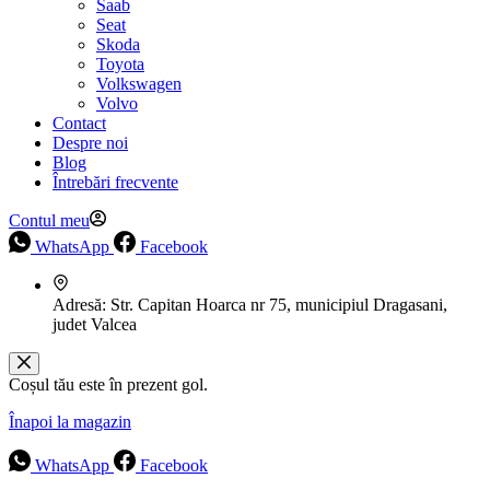
Saab
Seat
Skoda
Toyota
Volkswagen
Volvo
Contact
Despre noi
Blog
Întrebări frecvente
Contul meu
WhatsApp
Facebook
Adresă:
Str. Capitan Hoarca nr 75, municipiul Dragasani,
judet Valcea
Coșul tău este în prezent gol.
Înapoi la magazin
WhatsApp
Facebook