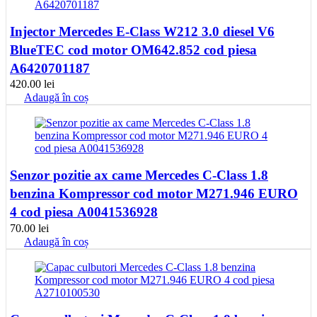
Injector Mercedes E-Class W212 3.0 diesel V6
BlueTEC cod motor OM642.852 cod piesa
A6420701187
420.00
lei
Adaugă în coș
Senzor pozitie ax came Mercedes C-Class 1.8
benzina Kompressor cod motor M271.946 EURO
4 cod piesa A0041536928
70.00
lei
Adaugă în coș