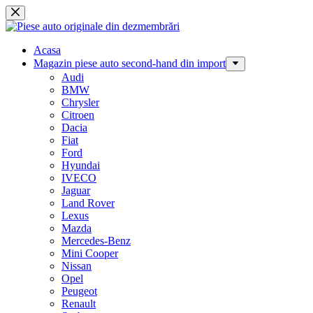
Sari
la
conținut
Acasa
Magazin piese auto second-hand din import
Audi
BMW
Chrysler
Citroen
Dacia
Fiat
Ford
Hyundai
IVECO
Jaguar
Land Rover
Lexus
Mazda
Mercedes-Benz
Mini Cooper
Nissan
Opel
Peugeot
Renault