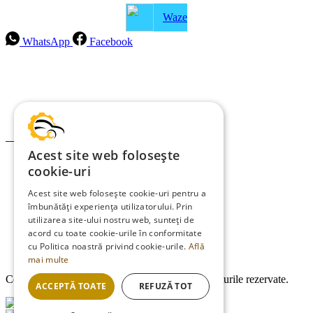
Waze
WhatsApp
Facebook
Intrebari frecvente
Blog
Politica de ramburs și retur
Formular de retur
Acest site web folosește
Garanții
cookie-uri
ANPC
Acest site web folosește cookie-uri pentru a
îmbunătăți experiența utilizatorului. Prin
Termeni și condiții
utilizarea site-ului nostru web, sunteți de
Politica de Cookies
acord cu toate cookie-urile în conformitate
cu Politica noastră privind cookie-urile.
Află
Politica de confidențialitate
mai multe
Copyright © 2013-2026
EDMauto.ro
Toate drepturile rezervate.
ACCEPTĂ TOATE
REFUZĂ TOT