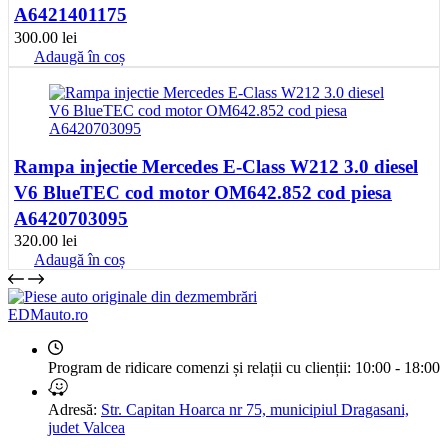
A6421401175
300.00
lei
Adaugă în coș
Rampa injectie Mercedes E-Class W212 3.0 diesel
V6 BlueTEC cod motor OM642.852 cod piesa
A6420703095
320.00
lei
Adaugă în coș
EDMauto.ro
Program de ridicare comenzi și relații cu clienții:
10:00 - 18:00
Adresă:
Str. Capitan Hoarca nr 75, municipiul Dragasani,
judet Valcea