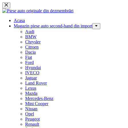
Sari
la
conținut
Acasa
Magazin piese auto second-hand din import
Audi
BMW
Chrysler
Citroen
Dacia
Fiat
Ford
Hyundai
IVECO
Jaguar
Land Rover
Lexus
Mazda
Mercedes-Benz
Mini Cooper
Nissan
Opel
Peugeot
Renault