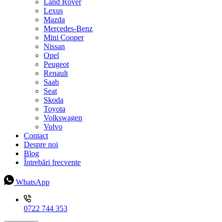
Land Rover
Lexus
Mazda
Mercedes-Benz
Mini Cooper
Nissan
Opel
Peugeot
Renault
Saab
Seat
Skoda
Toyota
Volkswagen
Volvo
Contact
Despre noi
Blog
Întrebări frecvente
WhatsApp
0722 744 353