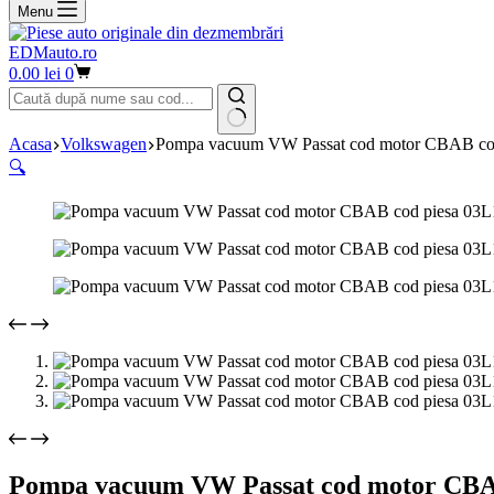
Menu
EDMauto.ro
Coș
0.00
lei
0
de
cumpărături
Niciun
Acasa
Volkswagen
Pompa vacuum VW Passat cod motor CBAB co
rezultat
🔍
Pompa vacuum VW Passat cod motor CBA