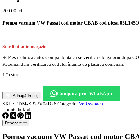
200.00
lei
Pompa vacuum VW Passat cod motor CBAB cod piesa 03L145100
Stoc limitat în magazin
⚠️ Piesă tehnică auto. Compatibilitatea se verifică obligatoriu după C
Recomandăm verificarea codului înainte de plasarea comenzii.
1 în stoc
Cantitate
Pompa
Cumpără prin WhatsApp
vacuum
Adaugă în coș
VW
SKU:
EDM-X322V04B26
Categorie:
Volkswagen
Passat
Trimite link-ul:
cod
motor
Descriere
CBAB
cod
Pompa vacuum VW Passat cod motor CBAB 
piesa