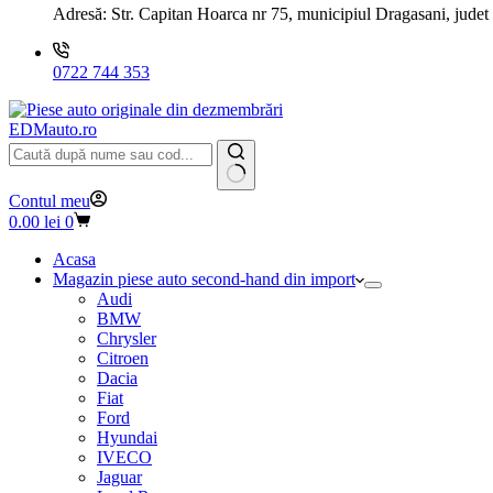
Adresă:
Str. Capitan Hoarca nr 75, municipiul Dragasani, judet
0722 744 353
EDMauto.ro
Niciun
Contul meu
rezultat
Coș
0.00
lei
0
de
cumpărături
Acasa
Magazin piese auto second-hand din import
Audi
BMW
Chrysler
Citroen
Dacia
Fiat
Ford
Hyundai
IVECO
Jaguar