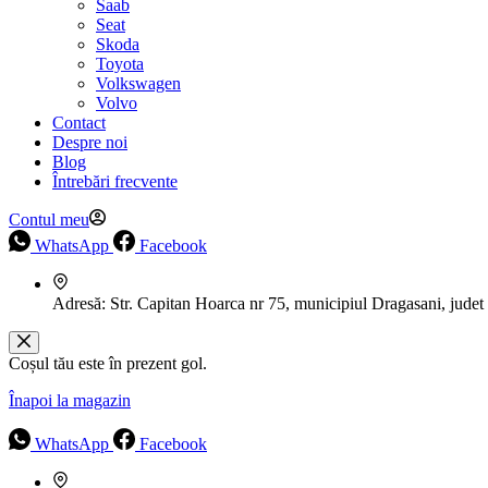
Saab
Seat
Skoda
Toyota
Volkswagen
Volvo
Contact
Despre noi
Blog
Întrebări frecvente
Contul meu
WhatsApp
Facebook
Adresă:
Str. Capitan Hoarca nr 75, municipiul Dragasani, judet
Coșul tău este în prezent gol.
Înapoi la magazin
WhatsApp
Facebook