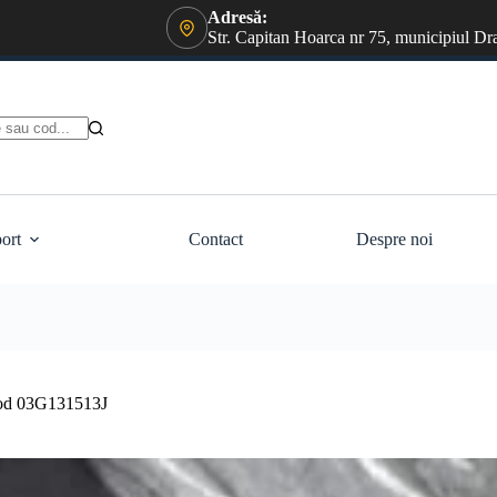
Adresă:
Str. Capitan Hoarca nr 75, municipiul Dr
ort
Contact
Despre noi
cod 03G131513J