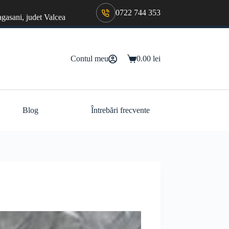
0722 744 353
agasani, judet Valcea
Contul meu
0.00
lei
Coș
de
cumpărături
Blog
Întrebări frecvente