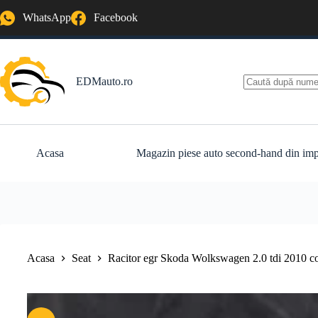
Sari
WhatsApp
Facebook
la
conținut
EDMauto.ro
Niciun
rezultat
Acasa
Magazin piese auto second-hand din imp
Acasa
Seat
Racitor egr Skoda Wolkswagen 2.0 tdi 2010 