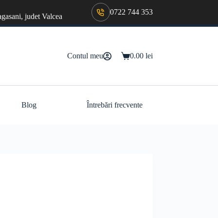
0722 744 353
agasani, judet Valcea
Contul meu
0.00
lei
Coș
de
cumpărături
Blog
Întrebări frecvente