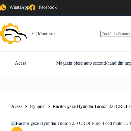
Sari
WhatsApp
Facebook
la
conținut
EDMauto.ro
Niciun
rezultat
Acasa
Magazin piese auto second-hand din imp
Acasa
Hyundai
Racitor gaze Hyundai Tucson 2.0 CRDI 