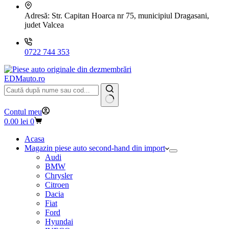
Adresă:
Str. Capitan Hoarca nr 75, municipiul Dragasani,
judet Valcea
0722 744 353
EDMauto.ro
Niciun
Contul meu
rezultat
Coș
0.00
lei
0
de
cumpărături
Acasa
Magazin piese auto second-hand din import
Audi
BMW
Chrysler
Citroen
Dacia
Fiat
Ford
Hyundai