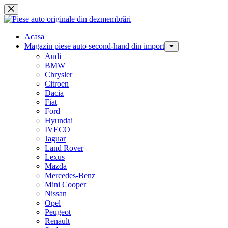
Sari
la
conținut
Acasa
Magazin piese auto second-hand din import
Audi
BMW
Chrysler
Citroen
Dacia
Fiat
Ford
Hyundai
IVECO
Jaguar
Land Rover
Lexus
Mazda
Mercedes-Benz
Mini Cooper
Nissan
Opel
Peugeot
Renault