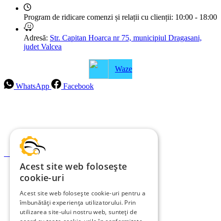
Program de ridicare comenzi și relații cu clienții:
10:00 - 18:00
Adresă:
Str. Capitan Hoarca nr 75, municipiul Dragasani,
judet Valcea
Waze
WhatsApp
Facebook
Intrebari frecvente
Blog
Politica de ramburs și retur
Formular de retur
Acest site web folosește
Garanții
cookie-uri
ANPC
Acest site web folosește cookie-uri pentru a
îmbunătăți experiența utilizatorului. Prin
Termeni și condiții
utilizarea site-ului nostru web, sunteți de
Politica de Cookies