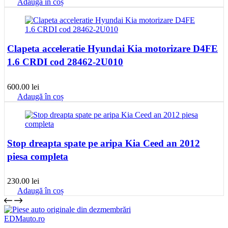
Adaugă în coș
Clapeta acceleratie Hyundai Kia motorizare D4FE
1.6 CRDI cod 28462-2U010
600.00
lei
Adaugă în coș
Stop dreapta spate pe aripa Kia Ceed an 2012
piesa completa
230.00
lei
Adaugă în coș
EDMauto.ro