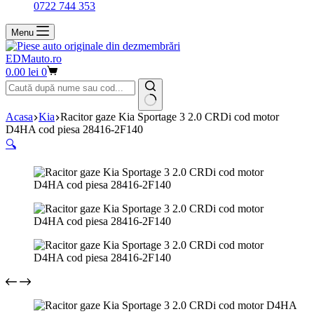
0722 744 353
Menu
EDMauto.ro
Coș
0.00
lei
0
de
cumpărături
Niciun
Acasa
Kia
Racitor gaze Kia Sportage 3 2.0 CRDi cod motor
rezultat
D4HA cod piesa 28416-2F140
🔍