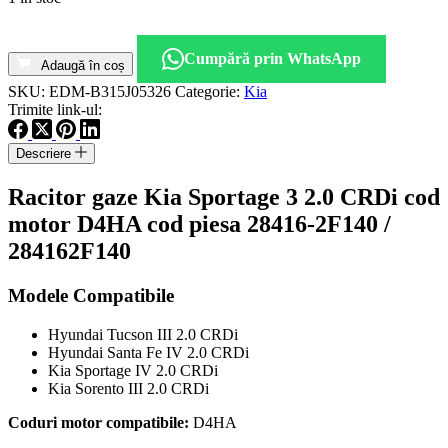
Cantitate
Racitor
Cumpără prin WhatsApp
gaze
Adaugă în coș
Kia
SKU:
EDM-B315J05326
Categorie:
Kia
Sportage
Trimite link-ul:
3
2.0
Descriere
CRDi
cod
Racitor gaze Kia Sportage 3 2.0 CRDi cod
motor
D4HA
motor D4HA cod piesa 28416-2F140 /
cod
284162F140
piesa
28416-
2F140
Modele Compatibile
Hyundai Tucson III 2.0 CRDi
Hyundai Santa Fe IV 2.0 CRDi
Kia Sportage IV 2.0 CRDi
Kia Sorento III 2.0 CRDi
Coduri motor compatibile:
D4HA