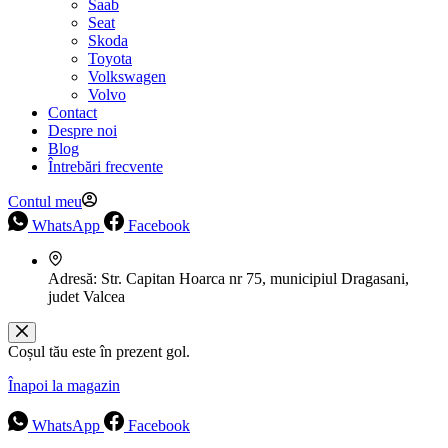
Saab
Seat
Skoda
Toyota
Volkswagen
Volvo
Contact
Despre noi
Blog
Întrebări frecvente
Contul meu
WhatsApp
Facebook
Adresă:
Str. Capitan Hoarca nr 75, municipiul Dragasani,
judet Valcea
Coșul tău este în prezent gol.
Înapoi la magazin
WhatsApp
Facebook