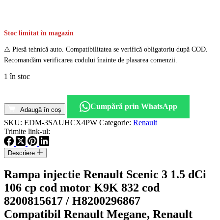
Stoc limitat în magazin
⚠️ Piesă tehnică auto. Compatibilitatea se verifică obligatoriu după COD.
Recomandăm verificarea codului înainte de plasarea comenzii.
1 în stoc
Cantitate
Rampa
Cumpără prin WhatsApp
injectie
Adaugă în coș
Renault
SKU:
EDM-3SAUHCX4PW
Categorie:
Renault
Scenic
Trimite link-ul:
3
1.5
Descriere
dCi
106
Rampa injectie Renault Scenic 3 1.5 dCi
cp
cod
106 cp cod motor K9K 832 cod
motor
8200815617 / H8200296867
K9K
832
Compatibil Renault Megane, Renault
cod