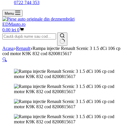
0722 744 353
Menu
EDMauto.ro
Coș
0.00
lei
0
de
cumpărături
Niciun
Acasa
Renault
Rampa injectie Renault Scenic 3 1.5 dCi 106 cp
rezultat
cod motor K9K 832 cod 8200815617
🔍