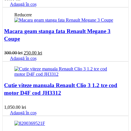
Adaugă în coș
Reducere
Macara geam stanga fata Renault Megane 3
Coupe
Prețul
Prețul
300.00
lei
250.00
lei
inițial
curent
Adaugă în coș
a
este:
fost:
250.00 lei.
300.00 lei.
Cutie viteze manuala Renault Clio 3 1.2 tce cod
motor D4F cod JH3312
1,050.00
lei
Adaugă în coș