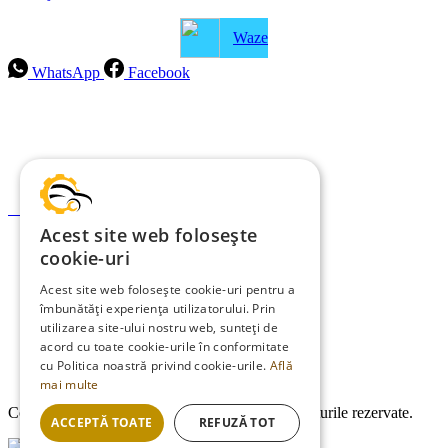
Waze
WhatsApp
Facebook
Intrebari frecvente
Blog
Politica de ramburs și retur
Formular de retur
Acest site web folosește
Garanții
cookie-uri
ANPC
Acest site web folosește cookie-uri pentru a
îmbunătăți experiența utilizatorului. Prin
Termeni și condiții
utilizarea site-ului nostru web, sunteți de
Politica de Cookies
acord cu toate cookie-urile în conformitate
cu Politica noastră privind cookie-urile.
Află
Politica de confidențialitate
mai multe
Copyright © 2013-2026
EDMauto.ro
Toate drepturile rezervate.
ACCEPTĂ TOATE
REFUZĂ TOT