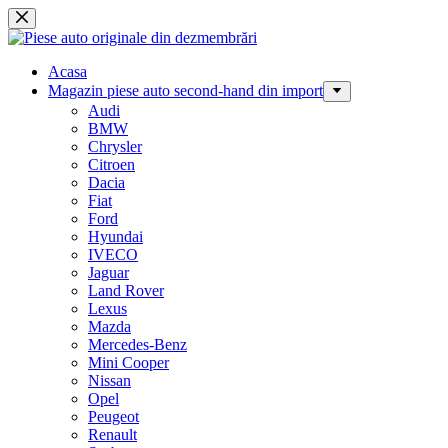
Sari
la
conținut
Acasa
Magazin piese auto second-hand din import
Audi
BMW
Chrysler
Citroen
Dacia
Fiat
Ford
Hyundai
IVECO
Jaguar
Land Rover
Lexus
Mazda
Mercedes-Benz
Mini Cooper
Nissan
Opel
Peugeot
Renault