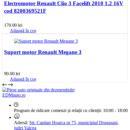
Electromotor Renault Clio 3 Facelift 2010 1.2 16V
cod 8200369521F
170.00
lei
Adaugă în coș
Suport motor Renault Megane 3
90.00
lei
Adaugă în coș
EDMauto.ro
Program de ridicare comenzi și relații cu clienții:
10:00 - 18:00
Adresă:
Str. Capitan Hoarca nr 75, municipiul Dragasani,
judet Valcea