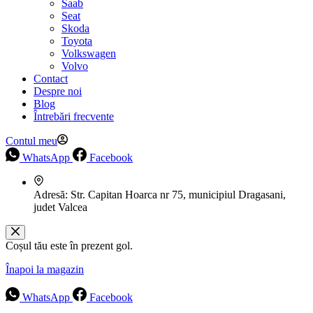
Saab
Seat
Skoda
Toyota
Volkswagen
Volvo
Contact
Despre noi
Blog
Întrebări frecvente
Contul meu
WhatsApp
Facebook
Adresă:
Str. Capitan Hoarca nr 75, municipiul Dragasani,
judet Valcea
Coșul tău este în prezent gol.
Înapoi la magazin
WhatsApp
Facebook