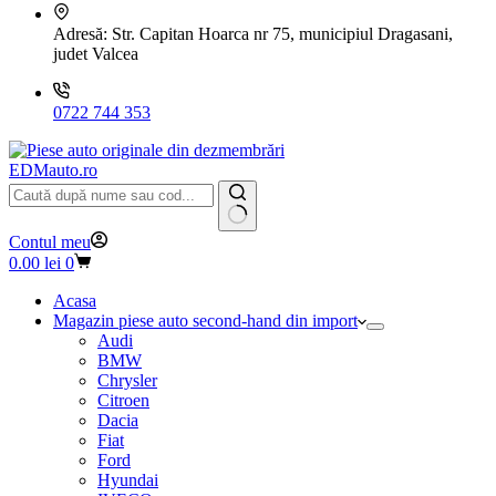
Adresă:
Str. Capitan Hoarca nr 75, municipiul Dragasani,
judet Valcea
0722 744 353
EDMauto.ro
Niciun
Contul meu
rezultat
Coș
0.00
lei
0
de
cumpărături
Acasa
Magazin piese auto second-hand din import
Audi
BMW
Chrysler
Citroen
Dacia
Fiat
Ford
Hyundai