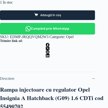
1 în stoc
Adaugă în coș
Cumpără prin WhatsApp
SKU:
EDMP-JRQQVQM2W3
Categorie:
Opel
Trimite link-ul:
Descriere
Rampa injectoare cu regulator Opel
Insignia A Hatchback (G09) 1.6 CDTi cod
55490702