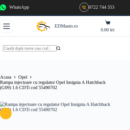
Sari
WhatsApp
0722 744 353
la
conținut
Coș
EDMauto.ro
de
0.00
lei
cumpărături
Niciun
rezultat
Acasa
Opel
Rampa injectoare cu regulator Opel Insignia A Hatchback
(G09) 1.6 CDTi cod 55490702