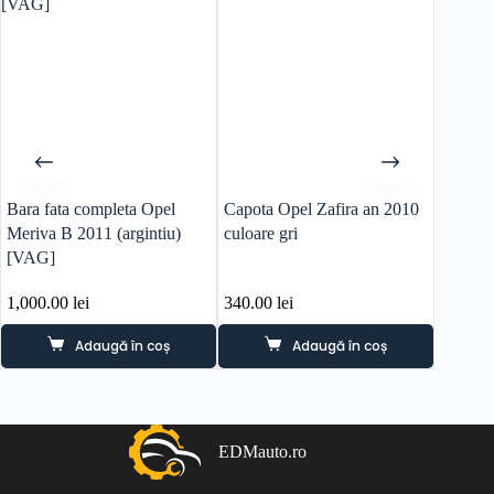
Bara fata completa Opel
Capota Opel Zafira an 2010
Bara sp
Meriva B 2011 (argintiu)
culoare gri
Antara 
[VAG]
negru
1,000.00
lei
340.00
lei
500.0
Adaugă în coș
Adaugă în coș
EDMauto.ro