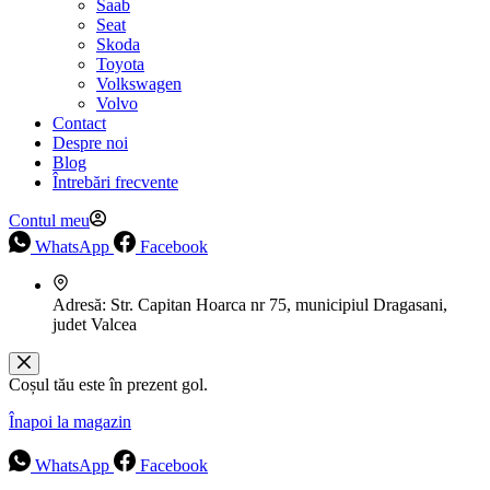
Saab
Seat
Skoda
Toyota
Volkswagen
Volvo
Contact
Despre noi
Blog
Întrebări frecvente
Contul meu
WhatsApp
Facebook
Adresă:
Str. Capitan Hoarca nr 75, municipiul Dragasani,
judet Valcea
Coșul tău este în prezent gol.
Înapoi la magazin
WhatsApp
Facebook