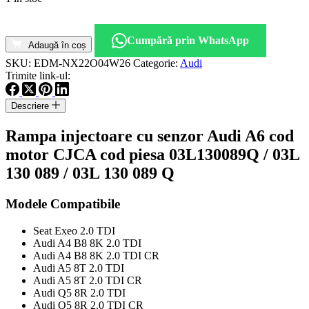
Cantitate
Rampa
Cumpără prin WhatsApp
injectoare
Adaugă în coș
cu
SKU:
EDM-NX22O04W26
Categorie:
Audi
senzor
Trimite link-ul:
Audi
A6
Descriere
cod
motor
Rampa injectoare cu senzor Audi A6 cod
CJCA
cod
motor CJCA cod piesa 03L130089Q / 03L
piesa
130 089 / 03L 130 089 Q
03L130089Q
Modele Compatibile
Seat Exeo 2.0 TDI
Audi A4 B8 8K 2.0 TDI
Audi A4 B8 8K 2.0 TDI CR
Audi A5 8T 2.0 TDI
Audi A5 8T 2.0 TDI CR
Audi Q5 8R 2.0 TDI
Audi Q5 8R 2.0 TDI CR