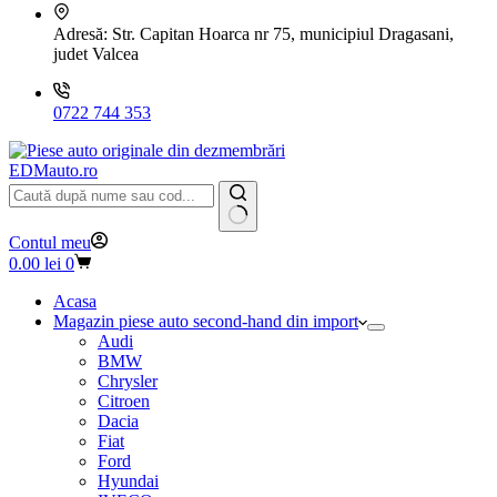
Adresă:
Str. Capitan Hoarca nr 75, municipiul Dragasani,
judet Valcea
0722 744 353
EDMauto.ro
Niciun
Contul meu
rezultat
Coș
0.00
lei
0
de
cumpărături
Acasa
Magazin piese auto second-hand din import
Audi
BMW
Chrysler
Citroen
Dacia
Fiat
Ford
Hyundai