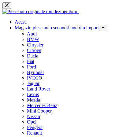
Sari
la
conținut
Acasa
Magazin piese auto second-hand din import
Audi
BMW
Chrysler
Citroen
Dacia
Fiat
Ford
Hyundai
IVECO
Jaguar
Land Rover
Lexus
Mazda
Mercedes-Benz
Mini Cooper
Nissan
Opel
Peugeot
Renault