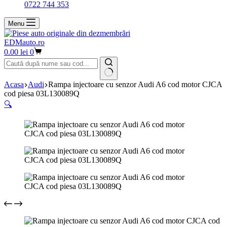
0722 744 353
Menu
EDMauto.ro
Coș
0.00
lei
0
de
cumpărături
Niciun
Acasa
Audi
Rampa injectoare cu senzor Audi A6 cod motor CJCA
rezultat
cod piesa 03L130089Q
🔍