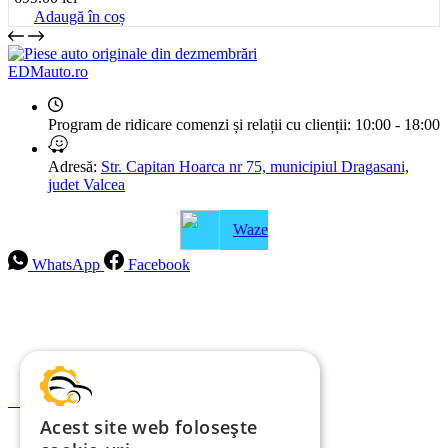
Adaugă în coș
EDMauto.ro
Program de ridicare comenzi și relații cu clienții:
10:00 - 18:00
Adresă:
Str. Capitan Hoarca nr 75, municipiul Dragasani,
judet Valcea
Waze
WhatsApp
Facebook
Intrebari frecvente
Blog
Politica de ramburs și retur
Formular de retur
Acest site web folosește
Garanții