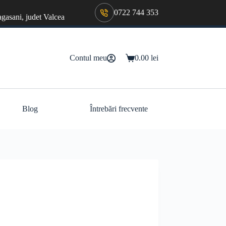
0722 744 353
agasani, judet Valcea
Contul meu
0.00
lei
Coș
de
cumpărături
Blog
Întrebări frecvente