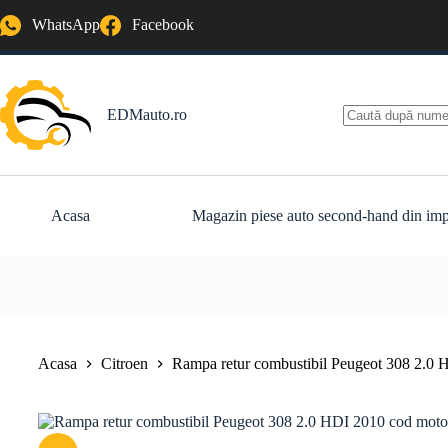
Sari
WhatsApp
Facebook
la
conținut
EDMauto.ro
Niciun
rezultat
Acasa
Magazin piese auto second-hand din imp
Acasa
Citroen
Rampa retur combustibil Peugeot 308 2.