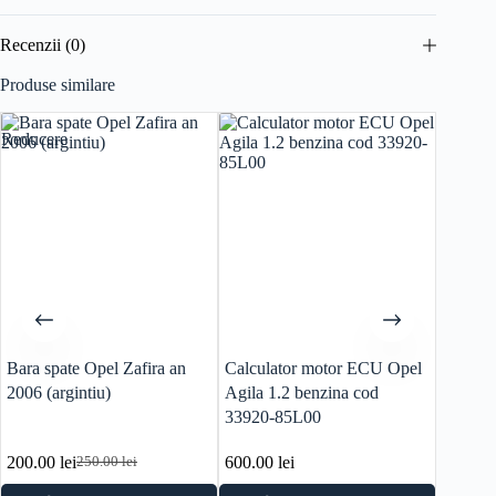
Recenzii (0)
Produse similare
Reducere
Bara spate Opel Zafira an
Calculator motor ECU Opel
Far dre
2006 (argintiu)
Agila 1.2 benzina cod
2014 (
33920-85L00
200.00
lei
600.00
lei
290.0
250.00
lei
Prețul
Prețul
inițial
curent