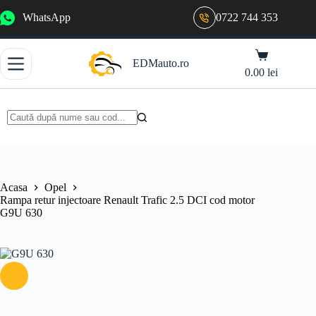
Sari
WhatsApp
0722 744 353
la
conținut
Coș
EDMauto.ro
de
0.00
lei
cumpărături
Niciun
rezultat
Acasa
Opel
Rampa retur injectoare Renault Trafic 2.5 DCI cod motor
G9U 630