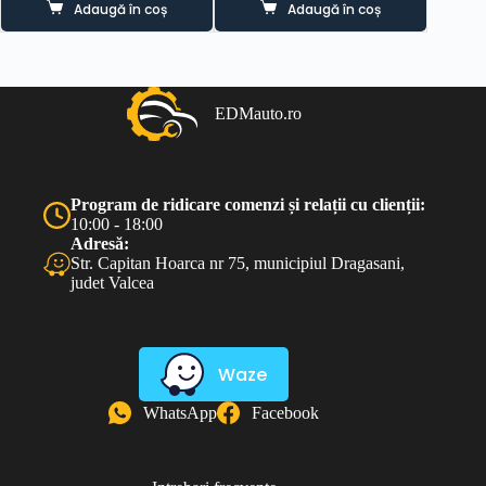
Adaugă în coș
Adaugă în coș
a
este:
fost:
200.00 lei.
250.00 lei.
EDMauto.ro
Program de ridicare comenzi și relații cu clienții:
10:00 - 18:00
Adresă:
Str. Capitan Hoarca nr 75, municipiul Dragasani,
judet Valcea
Waze
WhatsApp
Facebook