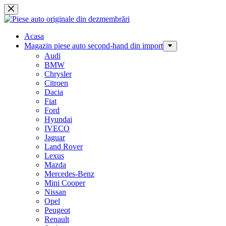
Sari
la
conținut
Acasa
Magazin piese auto second-hand din import
Audi
BMW
Chrysler
Citroen
Dacia
Fiat
Ford
Hyundai
IVECO
Jaguar
Land Rover
Lexus
Mazda
Mercedes-Benz
Mini Cooper
Nissan
Opel
Peugeot
Renault