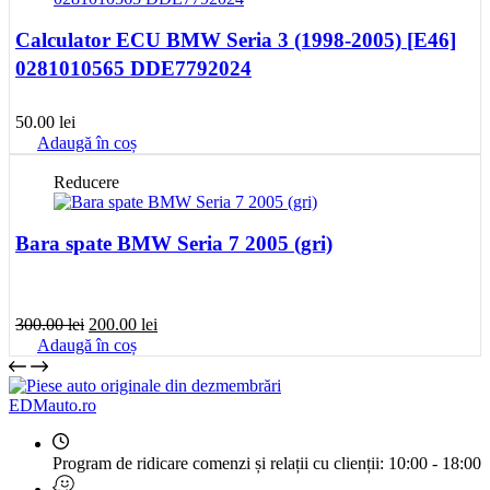
Calculator ECU BMW Seria 3 (1998-2005) [E46]
0281010565 DDE7792024
50.00
lei
Adaugă în coș
Reducere
Bara spate BMW Seria 7 2005 (gri)
Prețul
Prețul
300.00
lei
200.00
lei
inițial
curent
Adaugă în coș
a
este:
fost:
200.00 lei.
300.00 lei.
EDMauto.ro
Program de ridicare comenzi și relații cu clienții:
10:00 - 18:00