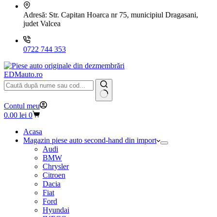
Adresă:
Str. Capitan Hoarca nr 75, municipiul Dragasani,
judet Valcea
0722 744 353
EDMauto.ro
Niciun
Contul meu
rezultat
Coș
0.00
lei
0
de
cumpărături
Acasa
Magazin piese auto second-hand din import
Audi
BMW
Chrysler
Citroen
Dacia
Fiat
Ford
Hyundai