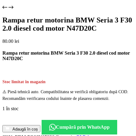
Rampa retur motorina BMW Seria 3 F30
2.0 diesel cod motor N47D20C
80.00
lei
Rampa retur motorina BMW Seria 3 F30 2.0 diesel cod motor
N47D20C
Stoc limitat în magazin
⚠️ Piesă tehnică auto. Compatibilitatea se verifică obligatoriu după COD.
Recomandăm verificarea codului înainte de plasarea comenzii.
1 în stoc
Cantitate
Rampa
Cumpără prin WhatsApp
retur
Adaugă în coș
motorina