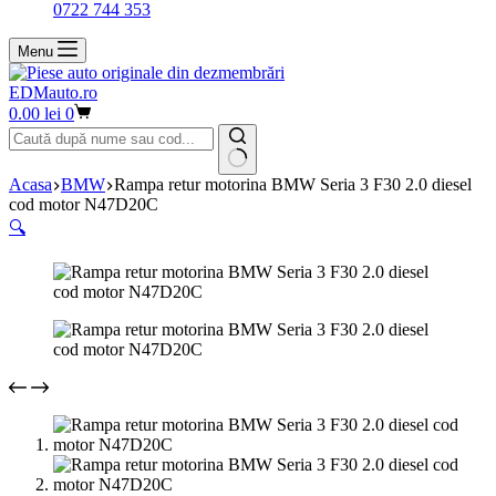
0722 744 353
Menu
EDMauto.ro
Coș
0.00
lei
0
de
cumpărături
Niciun
Acasa
BMW
Rampa retur motorina BMW Seria 3 F30 2.0 diesel
rezultat
cod motor N47D20C
🔍