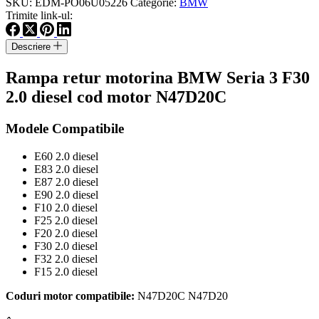
SKU:
EDM-PO06U05226
Categorie:
BMW
BMW
Trimite link-ul:
Seria
3
Descriere
F30
2.0
Rampa retur motorina BMW Seria 3 F30
diesel
cod
2.0 diesel cod motor N47D20C
motor
N47D20C
Modele Compatibile
E60 2.0 diesel
E83 2.0 diesel
E87 2.0 diesel
E90 2.0 diesel
F10 2.0 diesel
F25 2.0 diesel
F20 2.0 diesel
F30 2.0 diesel
F32 2.0 diesel
F15 2.0 diesel
Coduri motor compatibile:
N47D20C N47D20