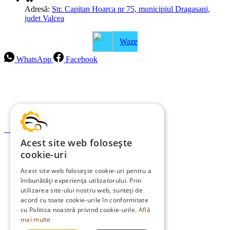
Adresă:
Str. Capitan Hoarca nr 75, municipiul Dragasani,
judet Valcea
Waze
WhatsApp
Facebook
Intrebari frecvente
Blog
Politica de ramburs și retur
Formular de retur
Acest site web folosește
Garanții
cookie-uri
ANPC
Acest site web folosește cookie-uri pentru a
îmbunătăți experiența utilizatorului. Prin
Termeni și condiții
utilizarea site-ului nostru web, sunteți de
Politica de Cookies
acord cu toate cookie-urile în conformitate
cu Politica noastră privind cookie-urile.
Află
Politica de confidențialitate
mai multe