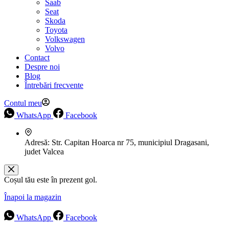
Saab
Seat
Skoda
Toyota
Volkswagen
Volvo
Contact
Despre noi
Blog
Întrebări frecvente
Contul meu
WhatsApp
Facebook
Adresă:
Str. Capitan Hoarca nr 75, municipiul Dragasani,
judet Valcea
Coșul tău este în prezent gol.
Înapoi la magazin
WhatsApp
Facebook