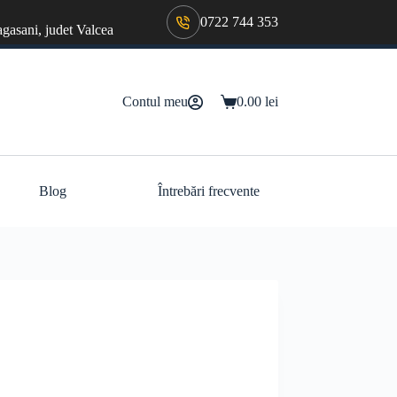
0722 744 353
agasani, judet Valcea
Contul meu
0.00
lei
Coș
de
cumpărături
Blog
Întrebări frecvente