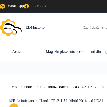
Sari
WhatsApp
Facebook
la
conținut
EDMauto.ro
Niciun
rezultat
Acasa
Magazin piese auto second-hand din imp
Acasa
Honda
Rola intinzatoare Honda CR-Z 1.5 L hibri