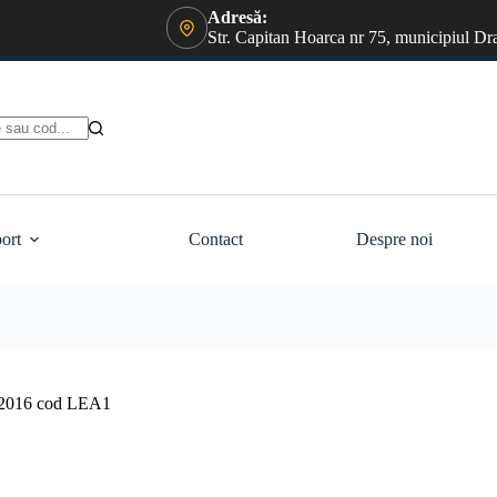
Adresă:
Str. Capitan Hoarca nr 75, municipiul Dr
ort
Contact
Despre noi
d 2016 cod LEA1