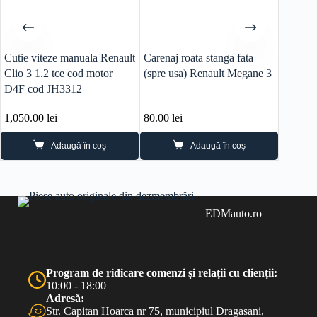
Cutie viteze manuala Renault
Carenaj roata stanga fata
Capota 
Clio 3 1.2 tce cod motor
(spre usa) Renault Megane 3
Facelif
D4F cod JH3312
1,050.00
lei
80.00
lei
400.0
Adaugă în coș
Adaugă în coș
EDMauto.ro
Program de ridicare comenzi și relații cu clienții:
10:00 - 18:00
Adresă:
Str. Capitan Hoarca nr 75, municipiul Dragasani,