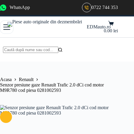
Sari
WhatsApp
0722 744 353
la
conținut
Coș
EDMauto.ro
de
0.00
lei
cumpărături
Niciun
rezultat
Acasa
Renault
Senzor presiune gaze Renault Trafic 2.0 dCi cod motor
M9R780 cod piesa 0281002593