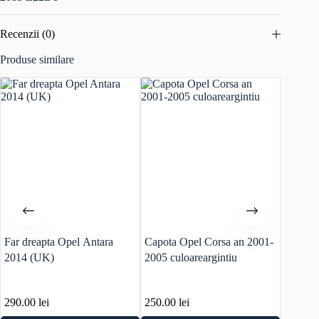
Recenzii (0)
Produse similare
Far dreapta Opel Antara
Capota Opel Corsa an 2001-
Calcul
2014 (UK)
2005 culoareargintiu
Suzuki 
cod 33
290.00
lei
250.00
lei
250.0