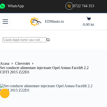
Sari
WhatsApp
0722 744 353
la
conținut
Coș
EDMauto.ro
de
0.00
lei
cumpărături
Niciun
rezultat
Acasa
Chevrolet
Set conducte alimentare injectoare Opel Antara Facelift 2.2
CDTI 2015 Z22D1