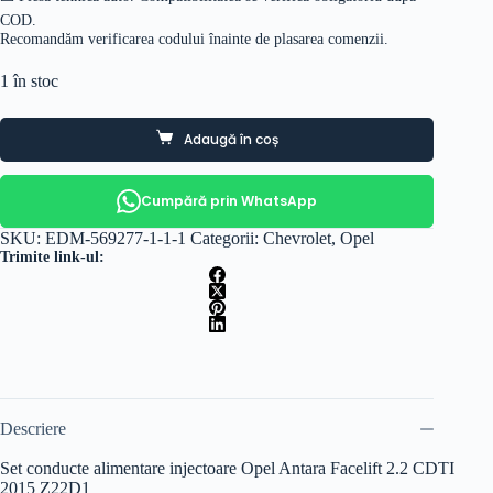
COD.
Recomandăm verificarea codului înainte de plasarea comenzii.
1 în stoc
Adaugă în coș
Cumpără prin WhatsApp
SKU:
EDM-569277-1-1-1
Categorii:
Chevrolet
,
Opel
Trimite link-ul:
Descriere
Set conducte alimentare injectoare Opel Antara Facelift 2.2 CDTI
2015 Z22D1