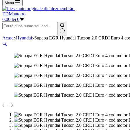
Menu
EDMauto.ro
Coș
0.00
lei
0
de
cumpărături
Niciun
Acasa
Hyundai
Supapa EGR Hyundai Tucson 2.0 CRDI Euro 4 co
rezultat
🔍