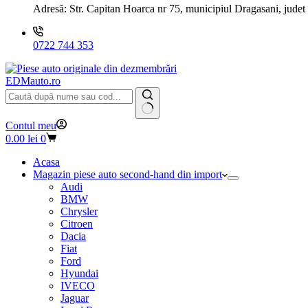
Adresă:
Str. Capitan Hoarca nr 75, municipiul Dragasani, judet
0722 744 353
EDMauto.ro
Niciun
Contul meu
rezultat
Coș
0.00
lei
0
de
cumpărături
Acasa
Magazin piese auto second-hand din import
Audi
BMW
Chrysler
Citroen
Dacia
Fiat
Ford
Hyundai
IVECO
Jaguar