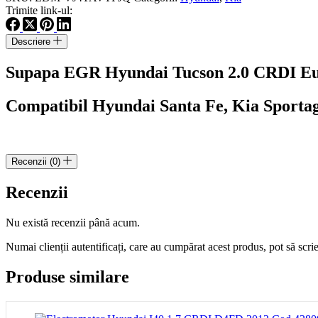
Tucson
Trimite link-ul:
2.0
CRDI
Descriere
Euro
4
Supapa EGR Hyundai Tucson 2.0 CRDI Eu
cod
motor
D4EA
Compatibil Hyundai Santa Fe, Kia Sportag
cod
28410-
27410
Recenzii (0)
Recenzii
Nu există recenzii până acum.
Numai clienții autentificați, care au cumpărat acest produs, pot să scri
Produse similare