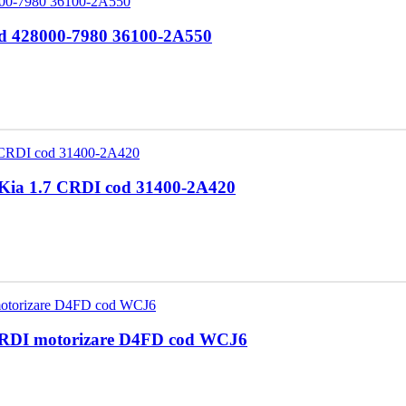
Electromotor Hyundai I40 1.7 CRDI D4FD 2012 Cod 428000-7980 36100-2A550
 Kia 1.7 CRDI cod 31400-2A420
 CRDI motorizare D4FD cod WCJ6