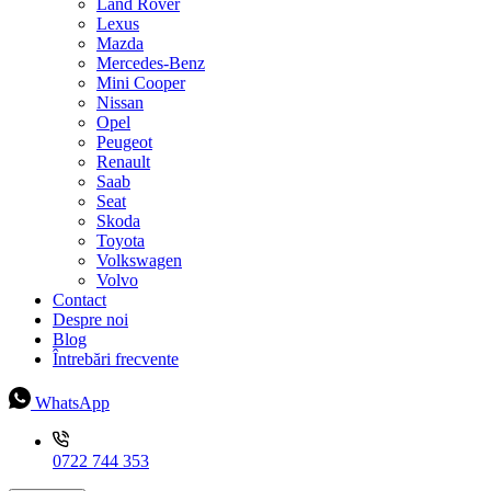
Land Rover
Lexus
Mazda
Mercedes-Benz
Mini Cooper
Nissan
Opel
Peugeot
Renault
Saab
Seat
Skoda
Toyota
Volkswagen
Volvo
Contact
Despre noi
Blog
Întrebări frecvente
WhatsApp
0722 744 353