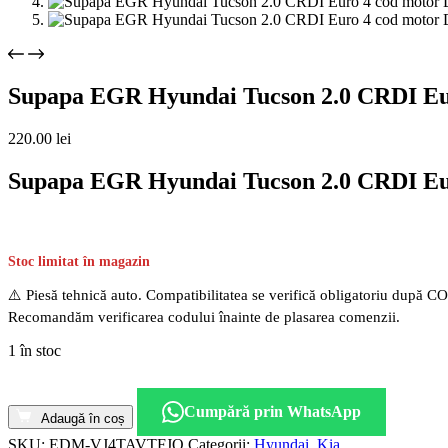
Supapa EGR Hyundai Tucson 2.0 CRDI Eu
220.00
lei
Supapa EGR Hyundai Tucson 2.0 CRDI Eu
Stoc limitat în magazin
⚠️ Piesă tehnică auto. Compatibilitatea se verifică obligatoriu după C
Recomandăm verificarea codului înainte de plasarea comenzii.
1 în stoc
Cantitate
Supapa
Cumpără prin WhatsApp
EGR
Adaugă în coș
Hyundai
SKU:
EDM-VJ4TAVTFJQ
Categorii:
Hyundai
,
Kia