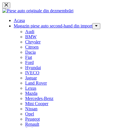
Sari
la
conținut
Acasa
Magazin piese auto second-hand din import
Audi
BMW
Chrysler
Citroen
Dacia
Fiat
Ford
Hyundai
IVECO
Jaguar
Land Rover
Lexus
Mazda
Mercedes-Benz
Mini Cooper
Nissan
Opel
Peugeot
Renault