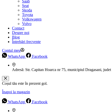
Saab
Seat
Skoda
Toyota
Volkswagen
Volvo
Contact
Despre noi
Blog
Întrebări frecvente
Contul meu
WhatsApp
Facebook
Adresă:
Str. Capitan Hoarca nr 75, municipiul Dragasani, judet
Coșul tău este în prezent gol.
Înapoi la magazin
WhatsApp
Facebook