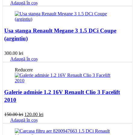
Adaugă în coș
Usa stanga Renault Megane 3 1.5 DCi Coupe
(argintiu)
300.00
lei
Adaugă în coș
Reducere
Galerie admisie 1.2 16V Renault Clio 3 Facelift
2010
Prețul
Prețul
150.00
lei
120.00
lei
inițial
curent
Adaugă în coș
a
este:
fost:
120.00 lei.