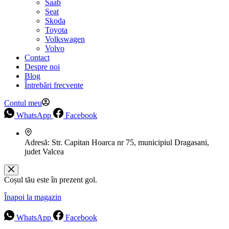
Saab
Seat
Skoda
Toyota
Volkswagen
Volvo
Contact
Despre noi
Blog
Întrebări frecvente
Contul meu
WhatsApp
Facebook
Adresă:
Str. Capitan Hoarca nr 75, municipiul Dragasani,
judet Valcea
Coșul tău este în prezent gol.
Înapoi la magazin
WhatsApp
Facebook