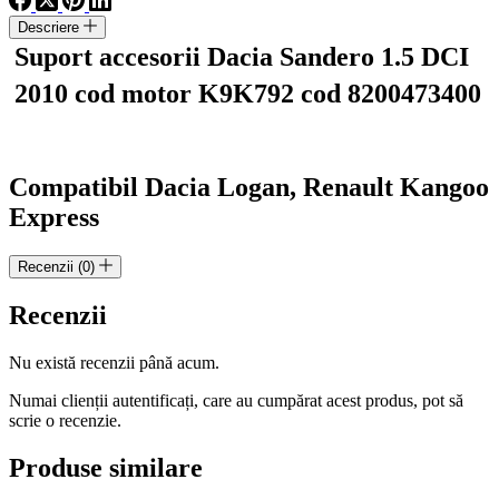
DCI
Descriere
2010
cod
Suport accesorii Dacia Sandero 1.5 DCI
motor
2010 cod motor K9K792 cod 8200473400
K9K792
cod
8200473400
Compatibil Dacia Logan, Renault Kangoo
Express
Recenzii (0)
Recenzii
Nu există recenzii până acum.
Numai clienții autentificați, care au cumpărat acest produs, pot să
scrie o recenzie.
Produse similare