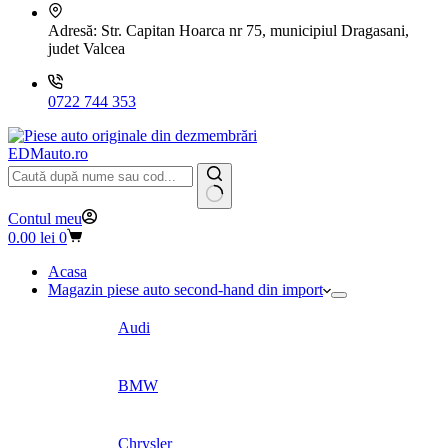
Adresă:
Str. Capitan Hoarca nr 75, municipiul Dragasani,
judet Valcea
0722 744 353
EDMauto.ro
Niciun
Contul meu
rezultat
Coș
0.00
lei
0
de
cumpărături
Acasa
Magazin piese auto second-hand din import
Audi
BMW
Chrysler