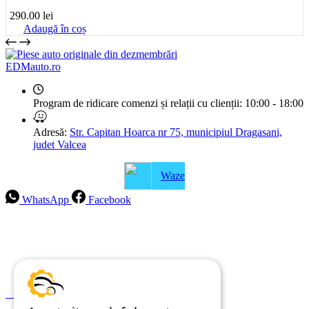
290.00
lei
Adaugă în coș
EDMauto.ro
Program de ridicare comenzi și relații cu clienții:
10:00 - 18:00
Adresă:
Str. Capitan Hoarca nr 75, municipiul Dragasani,
judet Valcea
Waze
WhatsApp
Facebook
Intrebari frecvente
Blog
Politica de ramburs și retur
Formular de retur