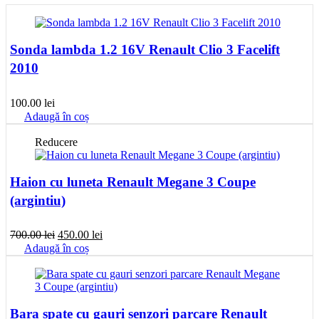
Sonda lambda 1.2 16V Renault Clio 3 Facelift
2010
100.00
lei
Adaugă în coș
Reducere
Haion cu luneta Renault Megane 3 Coupe
(argintiu)
Prețul
Prețul
700.00
lei
450.00
lei
inițial
curent
Adaugă în coș
a
este:
fost:
450.00 lei.
700.00 lei.
Bara spate cu gauri senzori parcare Renault