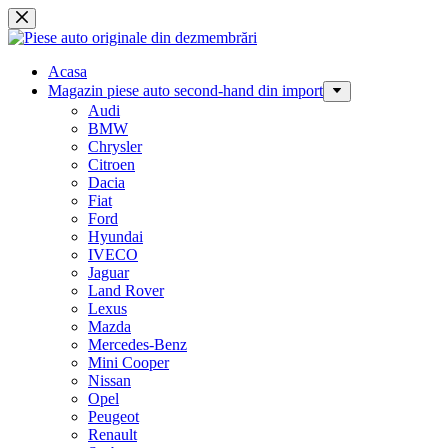
Sari
la
conținut
Acasa
Magazin piese auto second-hand din import
Audi
BMW
Chrysler
Citroen
Dacia
Fiat
Ford
Hyundai
IVECO
Jaguar
Land Rover
Lexus
Mazda
Mercedes-Benz
Mini Cooper
Nissan
Opel
Peugeot
Renault