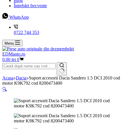
Blog
Întrebări frecvente
WhatsApp
0722 744 353
Menu
EDMauto.ro
Coș
0.00
lei
0
de
cumpărături
Niciun
Acasa
Dacia
Suport accesorii Dacia Sandero 1.5 DCI 2010 cod
rezultat
motor K9K792 cod 8200473400
🔍