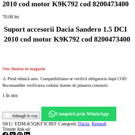
2010 cod motor K9K792 cod 8200473400
70.00
lei
Suport accesorii Dacia Sandero 1.5 DCI
2010 cod motor K9K792 cod 8200473400
Stoc limitat în magazin
⚠️ Piesă tehnică auto. Compatibilitatea se verifică obligatoriu după COD.
Recomandăm verificarea codului înainte de plasarea comenzii.
1 în stoc
Cantitate
Suport
Cumpără prin WhatsApp
accesorii
Adaugă în coș
Dacia
SKU:
EDM-K5QKF3C8EF
Categorii:
Dacia
,
Renault
Sandero
Trimite link-ul:
1.5