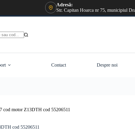
Adresă:
Str. Capitan Hoarca nr 75, municipiul Dr
ort
Contact
Despre noi
007 cod motor Z13DTH cod 55206511