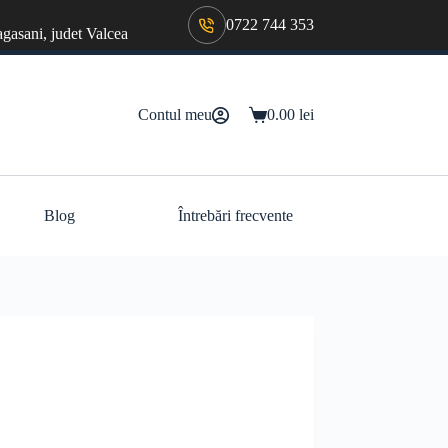
0722 744 353
agasani, judet Valcea
Contul meu
0.00
lei
Coș
de
cumpărături
Blog
Întrebări frecvente