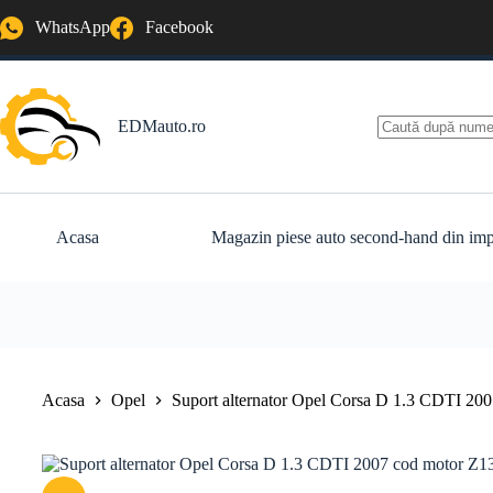
Sari
WhatsApp
Facebook
la
conținut
EDMauto.ro
Niciun
rezultat
Acasa
Magazin piese auto second-hand din imp
Acasa
Opel
Suport alternator Opel Corsa D 1.3 CDTI 2