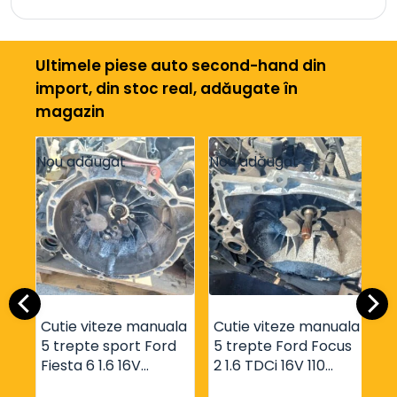
Ultimele piese auto second-hand din
import, din stoc real, adăugate în
magazin
Nou adăugat
Nou adăugat
N
Cutie viteze manuala
Cutie viteze manuala
C
5 trepte sport Ford
5 trepte Ford Focus
5
Fiesta 6 1.6 16V
2 1.6 TDCi 16V 110
M
motorizare HXJA cod
motorizare G8DD
1