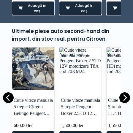
Adaugă în
Adaugă în
Adaug
coș
coș
co
Ultimele piese auto second-hand din
import, din stoc real, pentru Citroen
Nou adăugat
Nou adăugat
Nou adăugat
Cutie viteze manuala
Cutie viteze manuala
Cutie viteze
5 trepte Citreon
5 trepte Peugeot
5 trepte Peu
Belingo Peugeot
Boxer 2.5TD 12V
I 1.4 HDi mo
Partne 1.6HDI cod
motorizare T8A cod
8HR cod 20
600.00
lei
1,500.00
lei
1,550.00
lei
20DP33
20KM24