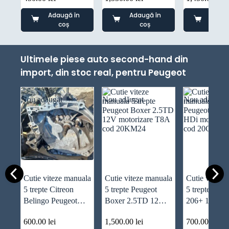
JH3142
Adaugă în
Adaugă în
Adaug
coș
coș
co
Ultimele piese auto second-hand din
import, din stoc real, pentru Peugeot
Nou adăugat
Nou adăugat
Nou adăugat
Cutie viteze manuala
Cutie viteze manuala
Cutie viteze
5 trepte Citreon
5 trepte Peugeot
5 trepte Peug
Belingo Peugeot
Boxer 2.5TD 12V
206+ 1.4 HD
Partne 1.6HDI cod
motorizare T8A cod
motorizare 
600.00
lei
1,500.00
lei
700.00
lei
20DP33
20KM24
20CQ53