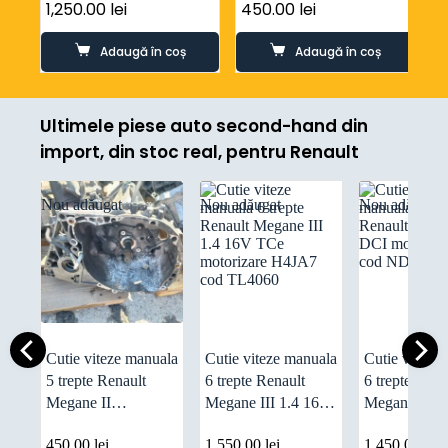
8A6R-7002-DA
cod 9M5R-7002-YA
c
1,250.00
lei
450.00
lei
4
Adaugă în coș
Adaugă în coș
Ultimele piese auto second-hand din
import, din stoc real, pentru Renault
Nou adăugat
Nou adăugat
Nou adăugat
Cutie viteze manuala
Cutie viteze manuala
Cutie viteze
5 trepte Renault
6 trepte Renault
6 trepte Rena
Megane II
Megane III 1.4 16V
Megane 1.6
Grandtour 1.4 16V
TCe motorizare
motorizare 
450.00
lei
1,550.00
lei
1,450.00
lei
motor K4J740 cod
H4JA7 cod TL4060
ND4012