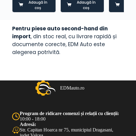
Adaugă în
Adaugă în
Adaug
coș
coș
co
Pentru piese auto second-hand din
import
, din stoc real, cu livrare rapidă și
documente corecte, EDM Auto este
alegerea potrivită.
EDMauto.ro
Program de ridicare comenzi și relații cu clienții:
10:00 - 18:00
Adresă:
Str. Capitan Hoarca nr 75, municipiul Dragasani,
judet Valcea