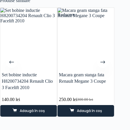
Produse similare
Reducere
Set bobine inductie
Macara geam stanga fata
Conduc
H8200734204 Renault Clio
Renault Megane 3 Coupe
Renault
3 Facelift 2010
140.00
lei
250.00
lei
70.00
l
300.00
lei
Prețul
Prețul
inițial
curent
Adaugă în coș
Adaugă în coș
a
este:
fost:
250.00 lei.
300.00 lei.