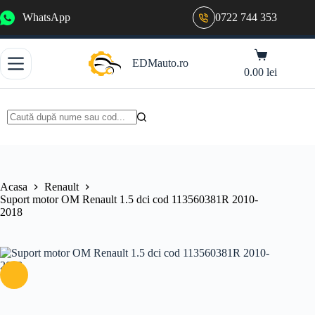
Sari
WhatsApp
0722 744 353
la
conținut
Coș
EDMauto.ro
de
0.00
lei
cumpărături
Niciun
rezultat
Acasa
Renault
Suport motor OM Renault 1.5 dci cod 113560381R 2010-
2018